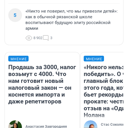
«Никто не поверил, что мы привезли детей»:
5
как в обычной рязанской школе
воспитывают будущую элиту российской
армии
8 902
3
МНЕНИЕ
МНЕНИЕ
Продашь за 3000, налог
«Никого нельз
возьмут с 4000. Что
победить». О ч
нам готовит новый
главный блокб
налоговый закон — он
этого года, ко
коснется импорта и
бьет рекорды 
даже репетиторов
прокате: честн
отзыв на «Оди
Нолана
Стас Соколов
Анастасия Завгородняя