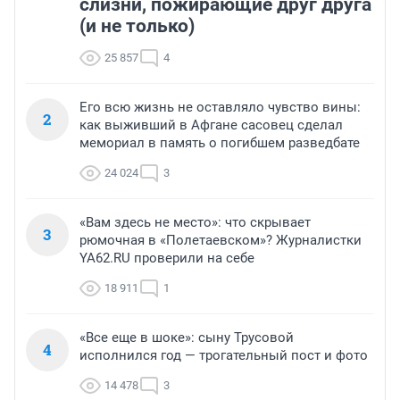
слизни, пожирающие друг друга
(и не только)
25 857
4
Его всю жизнь не оставляло чувство вины:
2
как выживший в Афгане сасовец сделал
мемориал в память о погибшем разведбате
24 024
3
«Вам здесь не место»: что скрывает
3
рюмочная в «Полетаевском»? Журналистки
YA62.RU проверили на себе
18 911
1
«Все еще в шоке»: сыну Трусовой
4
исполнился год — трогательный пост и фото
14 478
3