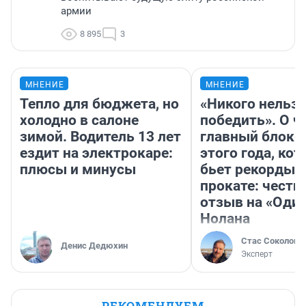
армии
8 895
3
МНЕНИЕ
МНЕНИЕ
Тепло для бюджета, но
«Никого нельз
холодно в салоне
победить». О ч
зимой. Водитель 13 лет
главный блокб
ездит на электрокаре:
этого года, ко
плюсы и минусы
бьет рекорды 
прокате: честн
отзыв на «Оди
Нолана
Стас Соколов
Денис Дедюхин
Эксперт
РЕКОМЕНДУЕМ