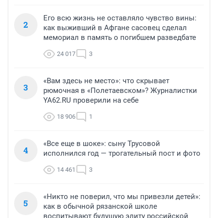
Его всю жизнь не оставляло чувство вины:
2
как выживший в Афгане сасовец сделал
мемориал в память о погибшем разведбате
24 017
3
«Вам здесь не место»: что скрывает
3
рюмочная в «Полетаевском»? Журналистки
YA62.RU проверили на себе
18 906
1
«Все еще в шоке»: сыну Трусовой
4
исполнился год — трогательный пост и фото
14 461
3
«Никто не поверил, что мы привезли детей»:
5
как в обычной рязанской школе
воспитывают будущую элиту российской