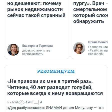
но дешевеют: почему
пургу». Врач — 
рынок недвижимости
смертельном д
сейчас такой странный
который слож
обнаружить
Ирина Волкова
Екатерина Торопова
Главврач клини
директор агентства
«Реабилитация 
недвижимости
Волковой»
РЕКОМЕНДУЕМ
«Не привози их мне в третий раз».
Читинец 40 лет разводит голубей,
которые всегда к нему возвращаются
5 часов
4 488
4
«Дед разбушевался»: SHAMAN довел Мизулину — что