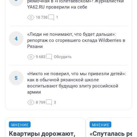
рюмочная в «Полетаевском»? Журналистки
YA62.RU проверили на себе
18 738
1
«Люди не понимают, что будет дальше»:
4
репортаж со сгоревшего склада Wildberries в
Рязани
9 683
Обсудить
«Никто не поверил, что мы привезли детей»:
5
как в обычной рязанской школе
воспитывают будущую элиту российской
армии
8 769
3
МНЕНИЕ
МНЕНИЕ
Квартиры дорожают,
«Спуталась реч