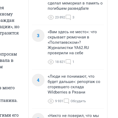
сделал мемориал в память о
ея
погибшем разведбате
янному
23 892
3
раждан
ации», но
«Вам здесь не место»: что
отразится
3
скрывает рюмочная в
«Полетаевском»?
Журналистки YA62.RU
проверили на себе
вопросам
вала в
18 821
1
ам
«Люди не понимают, что
4
будет дальше»: репортаж со
сгоревшего склада
з моего
Wildberries в Рязани
станина.
9 931
Обсудить
угими его
«Никто не поверил, что мы