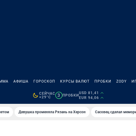
АММА
АФИША
ГОРОСКОП
КУРСЫ ВАЛЮТ
ПРОБКИ
ZODY
И
USD 81,41
СЕЙЧАС
3
ПРОБКИ
+29°C
EUR 94,06
летом
Девушка променяла Рязань на Херсон
Сасовец сделал мемор