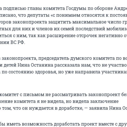
а подписью главы комитета Госдумы по обороне Андр
писано, что депутаты «с понимаем относятся к посто
оров законопроекта защитить максимальное число г
тных для них и членов их семей последствий мобилиз
иться с ним, так как расширение отсрочек негативно 
нии ВС РФ.
в законопроекта, председатель думского комитета по 
 детей Нина Останина рассказала нам, что не участво
а по состоянию здоровья, но уже направила участник
 комитет с письмом не рассматривать законопроект бе
чение комитета я не видела, но видела заключение
 том, что он нуждается в доработке, — заявила Нина О
бы иметь возможность доработать проект вместе с др