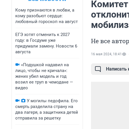
Комитет
Кому признаются в любви, а
отклонит
кому разобьют сердце:
любовный гороскоп на август
мобилиз
ЕГЭ хотят отменить к 2027
Не все авто
году: в Госдуме уже
придумали замену. Новости 6
августа
16 мая 2024, 18:41
«Подушкой надавил на
Написать
лицо, чтобы не кричала»:
жених убил модель и год
возил ее труп в чемодане —
видео
У могилы педофила. Его
смерть разделила страну на
два лагеря, а защитника детей
отправила за решетку