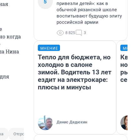
5
привезли детей»: как в
ная
обычной рязанской школе
воспитывают будущую элиту
российской армии
е
8 825
3
но когда
е
МНЕНИЕ
МНЕНИ
ла Нина
Тепло для бюджета, но
Кварт
холодно в салоне
но де
зимой. Водитель 13 лет
рынок
 для
ездит на электрокаре:
сейча
плюсы и минусы
Денис Дедюхин
ка
Отсрочка от призыва
Нина Останина