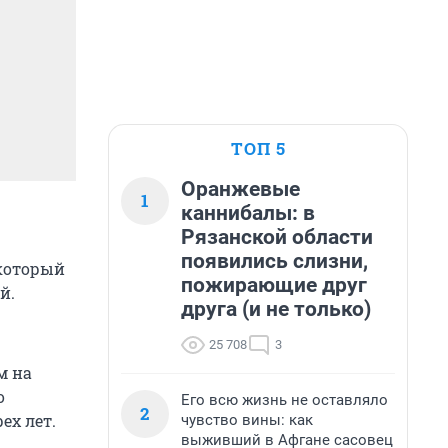
ТОП 5
Оранжевые
1
каннибалы: в
Рязанской области
появились слизни,
 который
пожирающие друг
й.
друга (и не только)
25 708
3
м на
о
Его всю жизнь не оставляло
2
ех лет.
чувство вины: как
выживший в Афгане сасовец