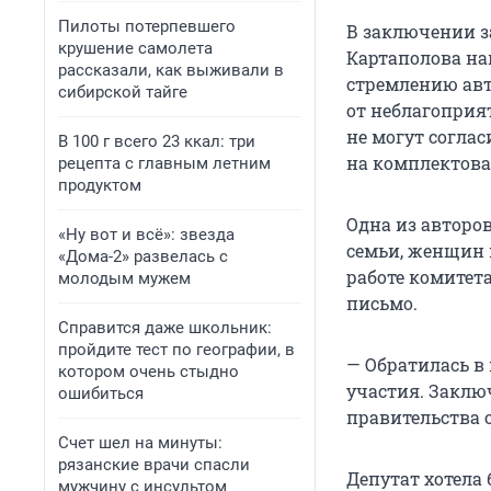
Пилоты потерпевшего
В заключении з
крушение самолета
Картаполова на
рассказали, как выживали в
стремлению авт
сибирской тайге
от неблагоприя
не могут соглас
В 100 г всего 23 ккал: три
на комплектова
рецепта с главным летним
продуктом
Одна из авторо
«Ну вот и всё»: звезда
семьи, женщин и
«Дома-2» развелась с
работе комитет
молодым мужем
письмо.
Справится даже школьник:
пройдите тест по географии, в
— Обратилась в
котором очень стыдно
участия. Заклю
ошибиться
правительства о
Счет шел на минуты:
рязанские врачи спасли
Депутат хотела 
мужчину с инсультом