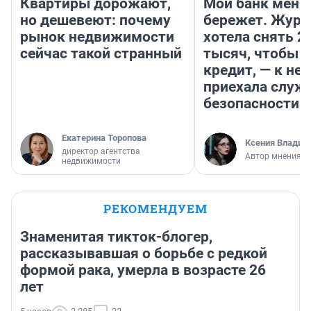
Квартиры дорожают,
Мой банк меня
но дешевеют: почему
бережет. Журн
рынок недвижимости
хотела снять 2
сейчас такой странный
тысяч, чтобы п
кредит, — к не
приехала служ
безопасности
Екатерина Торопова
Ксения Владим
директор агентства
Автор мнения
недвижимости
РЕКОМЕНДУЕМ
Знаменитая тикток-блогер,
рассказывавшая о борьбе с редкой
формой рака, умерла в возрасте 26
лет