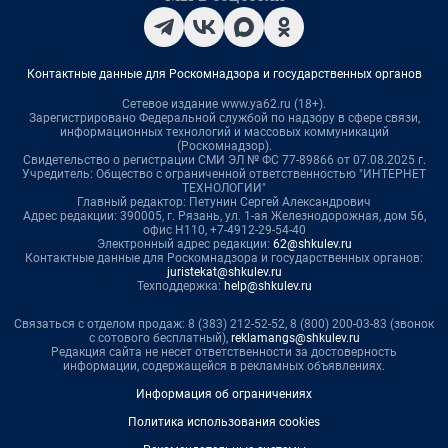
Контактные данные для Роскомнадзора и государственных органов
Сетевое издание www.ya62.ru (18+).
Зарегистрировано Федеральной службой по надзору в сфере связи,
информационных технологий и массовых коммуникаций
(Роскомнадзор).
Свидетельство о регистрации СМИ ЭЛ № ФС 77-89866 от 07.08.2025 г.
Учредитель: Общество с ограниченной ответственностью "ИНТЕРНЕТ
ТЕХНОЛОГИИ"
Главный редактор: Петунин Сергей Александрович
Адрес редакции: 390005, г. Рязань, ул. 1-ая Железнодорожная, дом 56,
офис Н110, +7-4912-29-54-40
Электронный адрес редакции:
62@shkulev.ru
Контактные данные для Роскомнадзора и государственных органов:
juristekat@shkulev.ru
Техподдержка:
help@shkulev.ru
Связаться с отделом продаж: 8 (383) 212-52-52, 8 (800) 200-03-83 (звонок
с сотового бесплатный),
reklamangs@shkulev.ru
Редакция сайта не несет ответственности за достоверность
информации, содержащейся в рекламных объявлениях.
Информация об ограничениях
Политика использования cookies