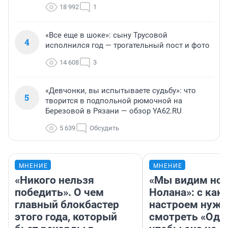
18 992
1
«Все еще в шоке»: сыну Трусовой
4
исполнился год — трогательный пост и фото
14 608
3
«Девчонки, вы испытываете судьбу»: что
5
творится в подпольной рюмочной на
Березовой в Рязани — обзор YA62.RU
5 639
Обсудить
МНЕНИЕ
МНЕНИЕ
«Никого нельзя
«Мы видим нов
победить». О чем
Нолана»: с как
главный блокбастер
настроем нужн
этого года, который
смотреть «Оди