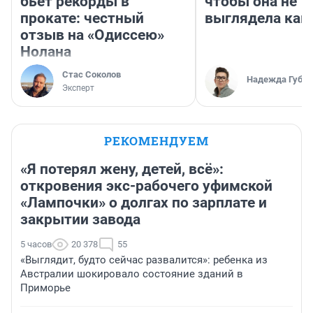
бьет рекорды в
чтобы она не
прокате: честный
выглядела как
отзыв на «Одиссею»
Нолана
Стас Соколов
Надежда Губар
Эксперт
РЕКОМЕНДУЕМ
«Я потерял жену, детей, всё»:
откровения экс-рабочего уфимской
«Лампочки» о долгах по зарплате и
закрытии завода
5 часов
20 378
55
«Выглядит, будто сейчас развалится»: ребенка из
Австралии шокировало состояние зданий в
Приморье