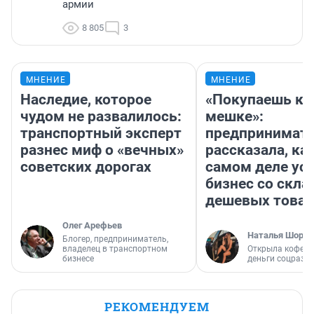
армии
8 805
3
МНЕНИЕ
МНЕНИЕ
Наследие, которое
«Покупаешь ко
чудом не развалилось:
мешке»:
транспортный эксперт
предпринимат
разнес миф о «вечных»
рассказала, как
советских дорогах
самом деле ус
бизнес со скл
дешевых това
Олег Арефьев
Наталья Шорох
Блогер, предприниматель,
владелец в транспортном
Открыла кофейн
бизнесе
деньги соцразв
РЕКОМЕНДУЕМ