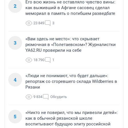
Его всю жизнь не оставляло чувство вины:
2
как выживший в Афгане сасовец сделал
мемориал в память о погибшем разведбате
23 849
3
«Вам здесь не место»: что скрывает
3
рюмочная в «Полетаевском»? Журналистки
YA62.RU проверили на себе
18 790
1
«Люди не понимают, что будет дальше»:
4
репортаж со сгоревшего склада Wildberries в
Рязани
9 834
Обсудить
«Никто не поверил, что мы привезли детей»:
5
как в обычной рязанской школе
воспитывают будущую элиту российской