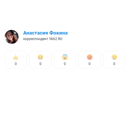
Анастасия Фокина
корреспондент YA62.RU
0
0
0
0
0