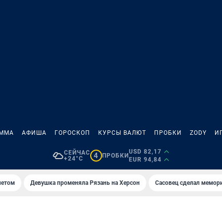
АММА
АФИША
ГОРОСКОП
КУРСЫ ВАЛЮТ
ПРОБКИ
ZODY
И
USD 82,17
СЕЙЧАС
4
ПРОБКИ
+24°C
EUR 94,84
летом
Девушка променяла Рязань на Херсон
Сасовец сделал мемор