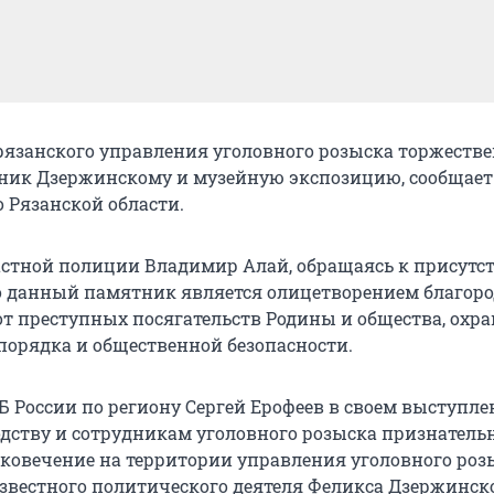
рязанского управления уголовного розыска торжеств
ик Дзержинскому и музейную экспозицию, сообщает 
 Рязанской области.
стной полиции Владимир Алай, обращаясь к присут
о данный памятник является олицетворением благоро
от преступных посягательств Родины и общества, охр
порядка и общественной безопасности.
 России по региону Сергей Ерофеев в своем выступл
дству и сотрудникам уголовного розыска признательн
ековечение на территории управления уголовного роз
вестного политического деятеля Феликса Дзержинско