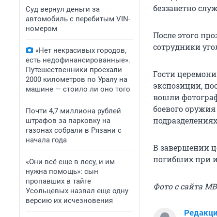
беззаветно слу
Суд вернул деньги за
автомобиль с перебитым VIN-
номером
После этого пр
сотрудники уго
«Нет некрасивых городов,
есть недофинансированные».
Путешественники проехали
Гости церемони
2000 километров по Уралу на
экспозиции, по
машине — стоило ли оно того
вошли фотограф
боевого оружия
Почти 4,7 миллиона рублей
подразделениях
штрафов за парковку на
газонах собрали в Рязани с
начала года
В завершении ц
погибших при и
«Они всё еще в лесу, и им
нужна помощь»: сын
пропавших в тайге
Фото с сайта М
Усольцевых назвал еще одну
версию их исчезновения
Редакц