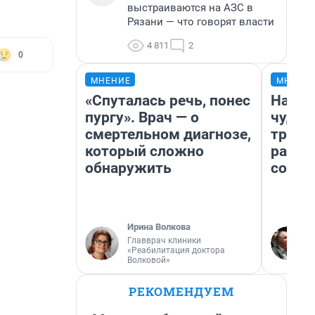
выстраиваются на АЗС в
Рязани — что говорят власти
4 811
2
0
МНЕНИЕ
МНЕНИ
«Спуталась речь, понес
Насле
пургу». Врач — о
чудом
смертельном диагнозе,
транс
который сложно
разне
обнаружить
совет
Ирина Волкова
Главврач клиники
«Реабилитация доктора
Волковой»
РЕКОМЕНДУЕМ