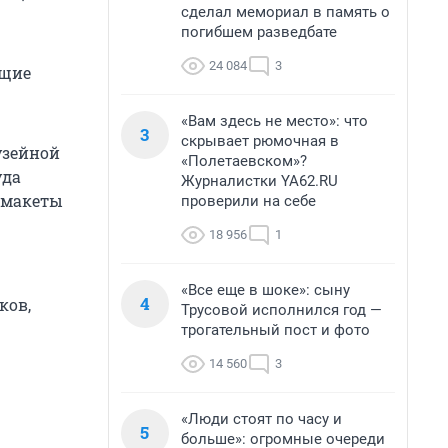
сделал мемориал в память о
погибшем разведбате
24 084
3
ющие
«Вам здесь не место»: что
3
скрывает рюмочная в
узейной
«Полетаевском»?
уда
Журналистки YA62.RU
 макеты
проверили на себе
18 956
1
«Все еще в шоке»: сыну
4
ков,
Трусовой исполнился год —
трогательный пост и фото
14 560
3
«Люди стоят по часу и
5
больше»: огромные очереди