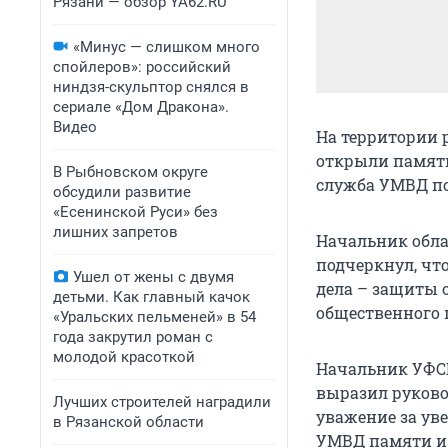
Рязани — обзор YA62.RU
«Минус — слишком много
спойлеров»: российский
ниндзя-скульптор снялся в
сериале «Дом Дракона».
Видео
На территории 
открыли памятн
В Рыбновском округе
служба УМВД по
обсудили развитие
«Есенинской Руси» без
лишних запретов
Начальник обла
подчеркнул, чт
Ушел от жены с двумя
дела – защиты 
детьми. Как главный качок
общественного 
«Уральских пельменей» в 54
года закрутил роман с
молодой красоткой
Начальник УФСБ
выразил руково
Лучших строителей наградили
уважение за ув
в Рязанской области
УМВД памяти из