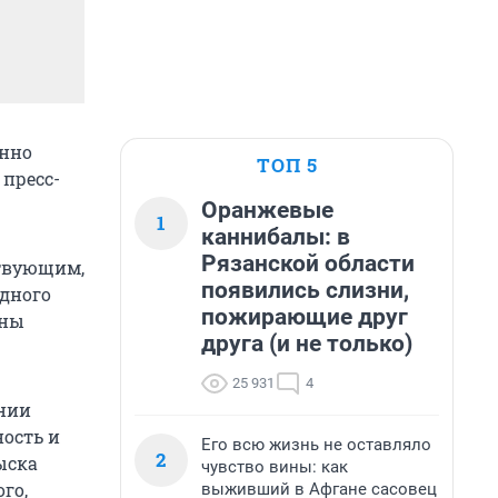
енно
ТОП 5
пресс-
Оранжевые
1
каннибалы: в
Рязанской области
ствующим,
появились слизни,
дного
пожирающие друг
аны
друга (и не только)
25 931
4
ении
ость и
Его всю жизнь не оставляло
2
ыска
чувство вины: как
го,
выживший в Афгане сасовец