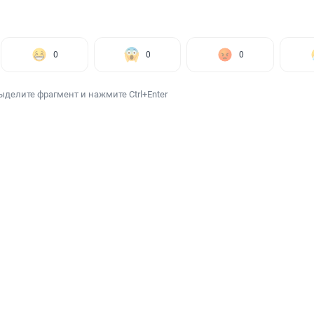
0
0
0
ыделите фрагмент и нажмите Ctrl+Enter