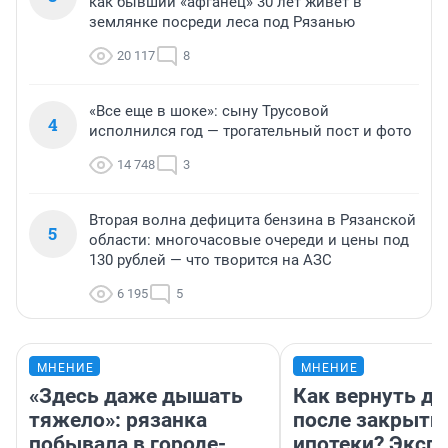
как бывший «афганец» 30 лет живет в
землянке посреди леса под Рязанью
20 117
8
«Все еще в шоке»: сыну Трусовой
4
исполнился год — трогательный пост и фото
14 748
3
Вторая волна дефицита бензина в Рязанской
5
области: многочасовые очереди и цены под
130 рублей — что творится на АЗС
6 195
5
МНЕНИЕ
МНЕНИЕ
«Здесь даже дышать
Как вернуть де
тяжело»: рязанка
после закрыти
побывала в городе-
ипотеки? Эксп