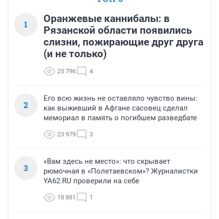
Оранжевые каннибалы: в
1
Рязанской области появились
слизни, пожирающие друг друга
(и не только)
25 796
4
Его всю жизнь не оставляло чувство вины:
2
как выживший в Афгане сасовец сделал
мемориал в память о погибшем разведбате
23 979
3
«Вам здесь не место»: что скрывает
3
рюмочная в «Полетаевском»? Журналистки
YA62.RU проверили на себе
18 881
1