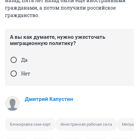
назад, пять лет назад были еще иностранными
гражданами, а потом получили российское
гражданство.
А вы как думаете, нужно ужесточать
миграционную политику?
Да
Нет
Дмитрий Капустин
Блокировка cим-карт
Иностранная рабочая сила
Миграци