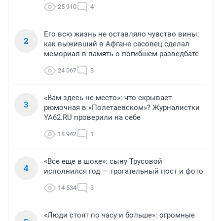
25 910
4
Его всю жизнь не оставляло чувство вины:
2
как выживший в Афгане сасовец сделал
мемориал в память о погибшем разведбате
24 067
3
«Вам здесь не место»: что скрывает
3
рюмочная в «Полетаевском»? Журналистки
YA62.RU проверили на себе
18 942
1
«Все еще в шоке»: сыну Трусовой
4
исполнился год — трогательный пост и фото
14 534
3
«Люди стоят по часу и больше»: огромные