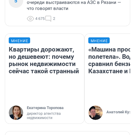
5
очереди выстраиваются на АЗС в Рязани —
что говорят власти
4 675
2
МНЕНИЕ
МНЕНИЕ
Квартиры дорожают,
«Машина прост
но дешевеют: почему
полетела». Вод
рынок недвижимости
сравнил бензин
сейчас такой странный
Казахстане и Р
Екатерина Торопова
Анатолий Кузн
директор агентства
недвижимости