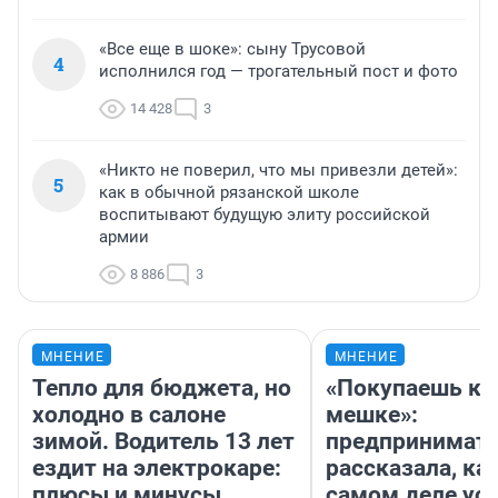
«Все еще в шоке»: сыну Трусовой
4
исполнился год — трогательный пост и фото
14 428
3
«Никто не поверил, что мы привезли детей»:
5
как в обычной рязанской школе
воспитывают будущую элиту российской
армии
8 886
3
МНЕНИЕ
МНЕНИЕ
Тепло для бюджета, но
«Покупаешь ко
холодно в салоне
мешке»:
зимой. Водитель 13 лет
предпринимат
ездит на электрокаре:
рассказала, как
плюсы и минусы
самом деле ус