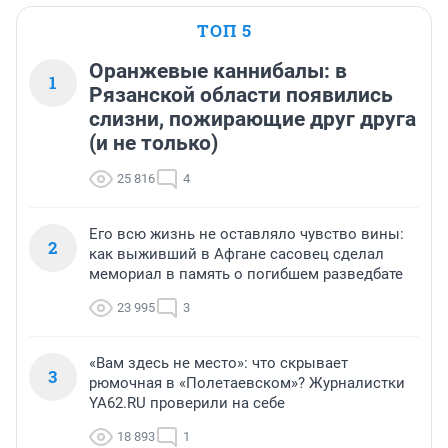
ТОП 5
Оранжевые каннибалы: в
1
Рязанской области появились
слизни, пожирающие друг друга
(и не только)
25 816
4
Его всю жизнь не оставляло чувство вины:
2
как выживший в Афгане сасовец сделал
мемориал в память о погибшем разведбате
23 995
3
«Вам здесь не место»: что скрывает
3
рюмочная в «Полетаевском»? Журналистки
YA62.RU проверили на себе
18 893
1