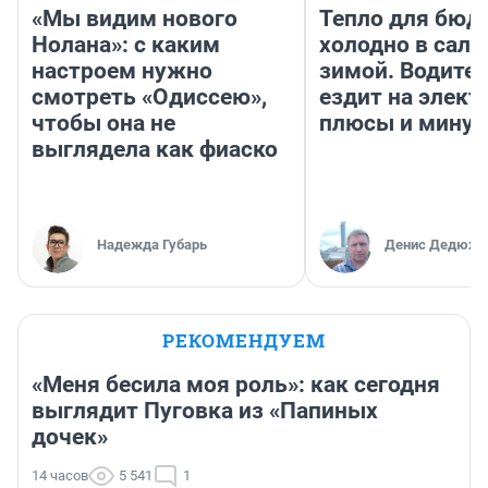
«Мы видим нового
Тепло для бюд
Нолана»: с каким
холодно в сало
настроем нужно
зимой. Водител
смотреть «Одиссею»,
ездит на элект
чтобы она не
плюсы и мину
выглядела как фиаско
Надежда Губарь
Денис Дедюхи
РЕКОМЕНДУЕМ
«Меня бесила моя роль»: как сегодня
выглядит Пуговка из «Папиных
дочек»
14 часов
5 541
1