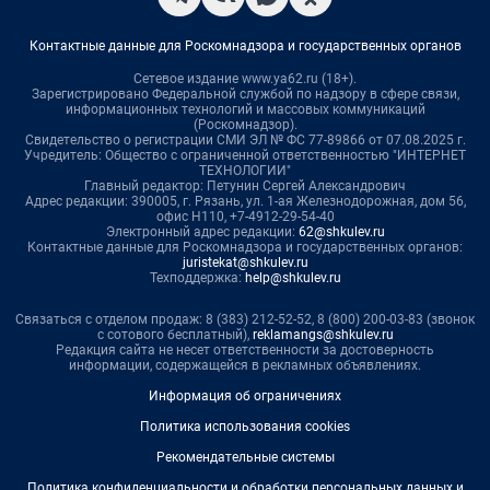
Контактные данные для Роскомнадзора и государственных органов
Сетевое издание www.ya62.ru (18+).
Зарегистрировано Федеральной службой по надзору в сфере связи,
информационных технологий и массовых коммуникаций
(Роскомнадзор).
Свидетельство о регистрации СМИ ЭЛ № ФС 77-89866 от 07.08.2025 г.
Учредитель: Общество с ограниченной ответственностью "ИНТЕРНЕТ
ТЕХНОЛОГИИ"
Главный редактор: Петунин Сергей Александрович
Адрес редакции: 390005, г. Рязань, ул. 1-ая Железнодорожная, дом 56,
офис Н110, +7-4912-29-54-40
Электронный адрес редакции:
62@shkulev.ru
Контактные данные для Роскомнадзора и государственных органов:
juristekat@shkulev.ru
Техподдержка:
help@shkulev.ru
Связаться с отделом продаж: 8 (383) 212-52-52, 8 (800) 200-03-83 (звонок
с сотового бесплатный),
reklamangs@shkulev.ru
Редакция сайта не несет ответственности за достоверность
информации, содержащейся в рекламных объявлениях.
Информация об ограничениях
Политика использования cookies
Рекомендательные системы
Политика конфиденциальности и обработки персональных данных и