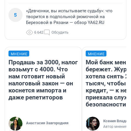
«Девчонки, вы испытываете судьбу»: что
5
творится в подпольной рюмочной на
Березовой в Рязани — обзор YA62.RU
6 642
Обсудить
МНЕНИЕ
МНЕНИЕ
Продашь за 3000, налог
Мой банк меня
возьмут с 4000. Что
бережет. Журн
нам готовит новый
хотела снять 2
налоговый закон — он
тысяч, чтобы п
коснется импорта и
кредит, — к не
даже репетиторов
приехала служ
безопасности
Ксения Владим
Анастасия Завгородняя
Автор мнения