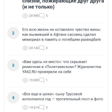
слизни, пожирающие друг друга
(и не только)
25 990
5
Его всю жизнь не оставляло чувство вины:
2
как выживший в Афгане сасовец сделал
мемориал в память о погибшем разведбате
24 143
3
«Вам здесь не место»: что скрывает
3
рюмочная в «Полетаевском»? Журналистки
YA62.RU проверили на себе
19 009
1
«Все еще в шоке»: сыну Трусовой
4
исполнился год — трогательный пост и фото
14 614
3