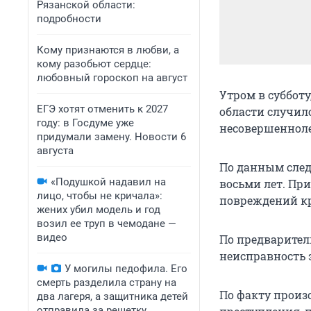
Рязанской области:
подробности
Кому признаются в любви, а
кому разобьют сердце:
любовный гороскоп на август
Утром в субботу
ЕГЭ хотят отменить к 2027
области случилс
году: в Госдуме уже
несовершенноле
придумали замену. Новости 6
августа
По данным следс
«Подушкой надавил на
восьми лет. Пр
лицо, чтобы не кричала»:
повреждений кр
жених убил модель и год
возил ее труп в чемодане —
видео
По предварител
неисправность 
У могилы педофила. Его
смерть разделила страну на
По факту произ
два лагеря, а защитника детей
отправила за решетку