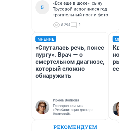
«Все еще в шоке»: сыну
5
Трусовой исполнился год —
трогательный пост и фото
8 294
2
МНЕНИЕ
МНЕНИ
«Спуталась речь, понес
Кварт
пургу». Врач — о
но де
смертельном диагнозе,
рынок
который сложно
сейча
обнаружить
Ирина Волкова
Главврач клиники
«Реабилитация доктора
Волковой»
РЕКОМЕНДУЕМ