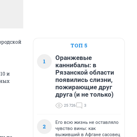
городской
ТОП 5
Оранжевые
1
каннибалы: в
Рязанской области
10 и
появились слизни,
сных
пожирающие друг
друга (и не только)
25 726
3
Его всю жизнь не оставляло
2
чувство вины: как
выживший в Афгане сасовец