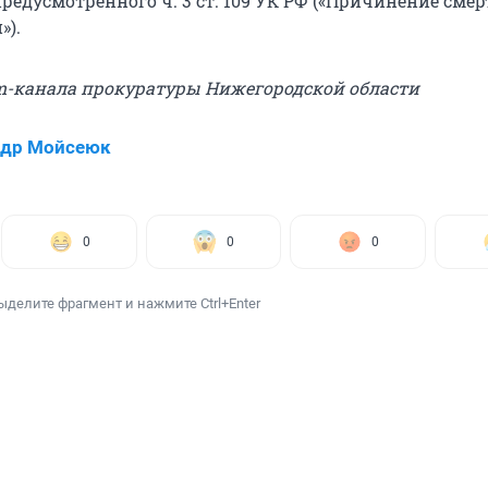
редусмотренного ч. 3 ст. 109 УК РФ («Причинение смер
»).
am-канала прокуратуры Нижегородской области
ндр Мойсеюк
0
0
0
ыделите фрагмент и нажмите Ctrl+Enter