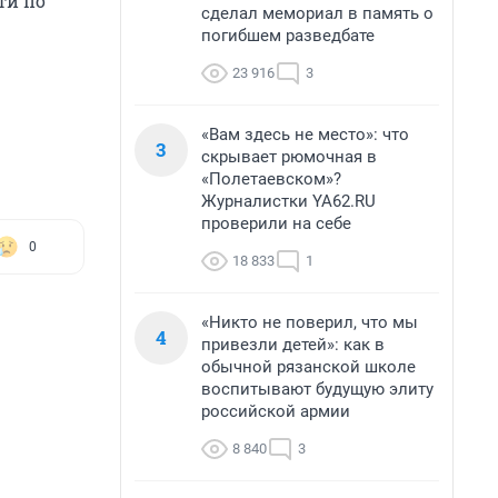
ти по
сделал мемориал в память о
погибшем разведбате
23 916
3
«Вам здесь не место»: что
3
скрывает рюмочная в
«Полетаевском»?
Журналистки YA62.RU
проверили на себе
0
18 833
1
«Никто не поверил, что мы
4
привезли детей»: как в
обычной рязанской школе
воспитывают будущую элиту
российской армии
8 840
3