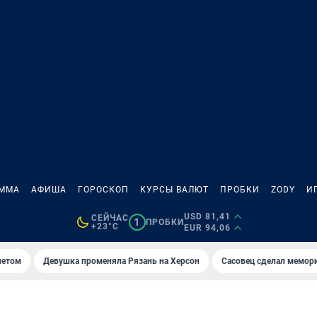
АММА
АФИША
ГОРОСКОП
КУРСЫ ВАЛЮТ
ПРОБКИ
ZODY
И
USD 81,41
СЕЙЧАС
1
ПРОБКИ
+23°C
EUR 94,06
летом
Девушка променяла Рязань на Херсон
Сасовец сделал мемор