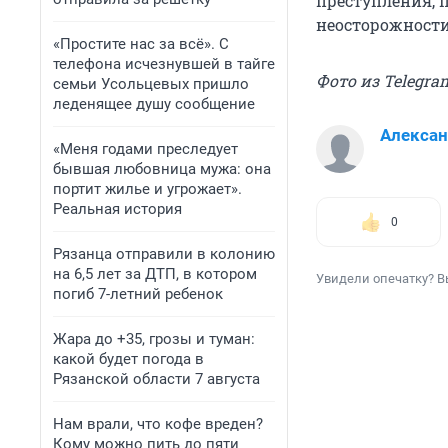
преступления, п
неосторожности
«Простите нас за всё». С
телефона исчезнувшей в тайге
Фото из Telegr
семьи Усольцевых пришло
леденящее душу сообщение
Алекса
«Меня годами преследует
бывшая любовница мужа: она
портит жилье и угрожает».
Реальная история
0
Рязанца отправили в колонию
на 6,5 лет за ДТП, в котором
Увидели опечатку? В
погиб 7-летний ребенок
Жара до +35, грозы и туман:
какой будет погода в
Рязанской области 7 августа
Нам врали, что кофе вреден?
Кому можно пить до пяти