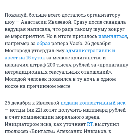
Пожалуй, больше всего досталось организатору
шоу — Анастасии Ивлеевой. Сразу после скандала
ведущая написала, что рада такому шуму вокруг
ее мероприятия. Но в итоге пришлось
извиняться
,
например за
образ
рэпера Vacío. 26 декабря
Мосгорсуд утвердил ему
административный
арест на 15 суток
за мелкое хулиганство и
назначил штраф 200 тысяч рублей за «пропаганду
нетрадиционных сексуальных отношений».
Молодой человек появился в ту ночь в одном
носке на причинном месте.
26 декабря к Ивлеевой
подали коллективный иск
— истцы (их 22) хотят получить миллиард рублей
в счет компенсации морального вреда.
Инициатором иска, как уточняет
RT
, выступил
продюсер «Бригады» Александр Иншаков, к