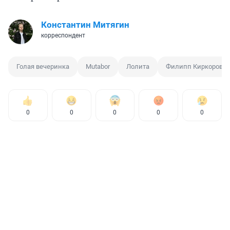
Константин Митягин
корреспондент
Голая вечеринка
Mutabor
Лолита
Филипп Киркоров
0
0
0
0
0