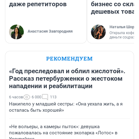
даже репетиторов
бизнес со скл
дешевых това
Наталья Шорох
Анастасия Завгородняя
Открыла кофейн
деньги соцразв
РЕКОМЕНДУЕМ
«Год преследовал и облил кислотой».
Рассказ петербурженки о жестоком
нападении и реабилитации
6 часов
6 000
113
Накипело у младшей сестры: «Она уехала жить, а я
осталась быть хорошей»
«Не вольеры, а камеры пыток»: девушка
пожаловалась на состояние экопарка «Лотос» в
Уссурийске