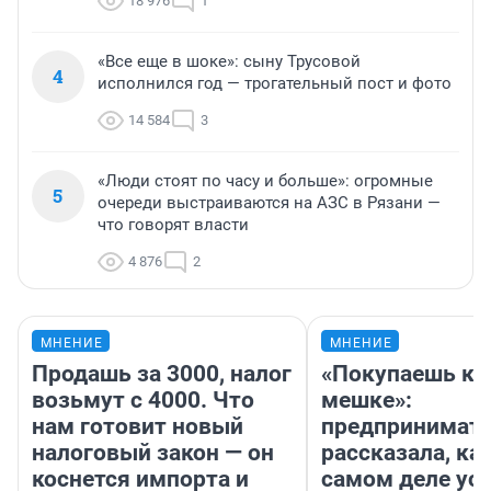
18 976
1
«Все еще в шоке»: сыну Трусовой
4
исполнился год — трогательный пост и фото
14 584
3
«Люди стоят по часу и больше»: огромные
5
очереди выстраиваются на АЗС в Рязани —
что говорят власти
4 876
2
МНЕНИЕ
МНЕНИЕ
Продашь за 3000, налог
«Покупаешь ко
возьмут с 4000. Что
мешке»:
нам готовит новый
предпринимат
налоговый закон — он
рассказала, как
коснется импорта и
самом деле ус