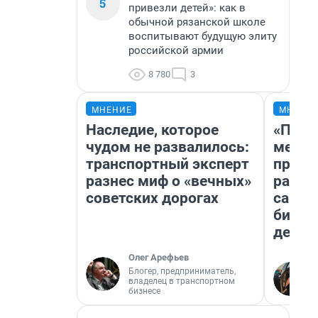
5
привезли детей»: как в
обычной рязанской школе
воспитывают будущую элиту
российской армии
8 780
3
МНЕНИЕ
МНЕНИ
Наследие, которое
«Поку
чудом не развалилось:
мешке
транспортный эксперт
предп
разнес миф о «вечных»
расска
советских дорогах
самом
бизне
дешев
Олег Арефьев
Блогер, предприниматель,
владелец в транспортном
бизнесе