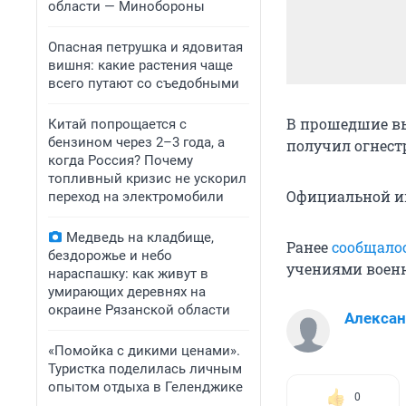
области — Минобороны
Опасная петрушка и ядовитая
вишня: какие растения чаще
всего путают со съедобными
В прошедшие вы
Китай попрощается с
бензином через 2–3 года, а
получил огнест
когда Россия? Почему
топливный кризис не ускорил
Официальной и
переход на электромобили
Медведь на кладбище,
Ранее
сообщало
бездорожье и небо
учениями воен
нараспашку: как живут в
умирающих деревнях на
окраине Рязанской области
Алекса
«Помойка с дикими ценами».
Туристка поделилась личным
опытом отдыха в Геленджике
0