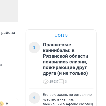
о района
ТОП 5
Оранжевые
1
каннибалы: в
Рязанской области
появились слизни,
с
пожирающие друг
друга (и не только)
25 637
3
Его всю жизнь не оставляло
2
чувство вины: как
выживший в Афгане сасовец
0