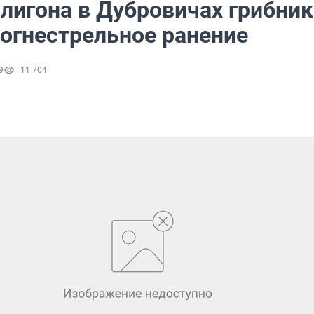
олигона в Дубровичах грибник
 огнестрельное ранение
9
11 704