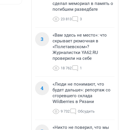
сделал мемориал в память о
погибшем разведбате
23 813
3
«Вам здесь не место»: что
3
скрывает рюмочная в
«Полетаевском»?
Журналистки YA62.RU
проверили на себе
18 762
1
«Люди не понимают, что
4
будет дальше»: репортаж со
сгоревшего склада
Wildberries в Рязани
9 732
Обсудить
«Никто не поверил, что мы