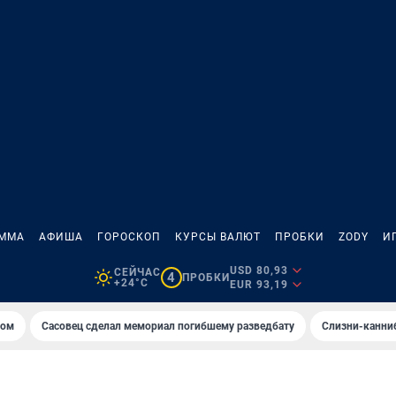
АММА
АФИША
ГОРОСКОП
КУРСЫ ВАЛЮТ
ПРОБКИ
ZODY
И
USD 80,93
СЕЙЧАС
4
ПРОБКИ
+24°C
EUR 93,19
том
Сасовец сделал мемориал погибшему разведбату
Слизни-канни