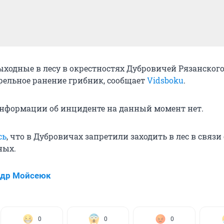
ходные в лесу в окрестностях Дубровичей Рязанског
рельное ранение грибник, сообщает
Vidsboku
.
нформации об инциденте на данный момент нет.
сь
, что в Дубровичах запретили заходить в лес в связи 
ных.
ндр Мойсеюк
0
0
0