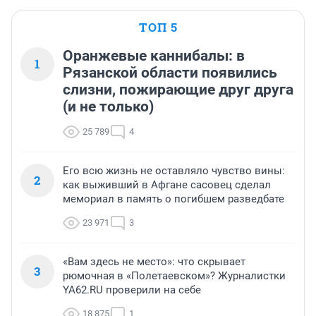
ТОП 5
Оранжевые каннибалы: в
1
Рязанской области появились
слизни, пожирающие друг друга
(и не только)
25 789
4
Его всю жизнь не оставляло чувство вины:
2
как выживший в Афгане сасовец сделал
мемориал в память о погибшем разведбате
23 971
3
«Вам здесь не место»: что скрывает
3
рюмочная в «Полетаевском»? Журналистки
YA62.RU проверили на себе
18 875
1