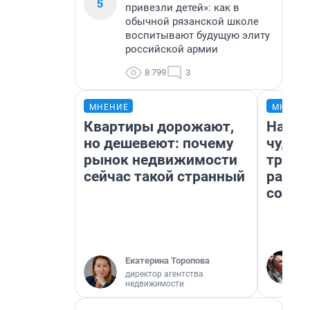
5
привезли детей»: как в
обычной рязанской школе
воспитывают будущую элиту
российской армии
8 799
3
МНЕНИЕ
МНЕНИ
Квартиры дорожают,
Насле
но дешевеют: почему
чудом
рынок недвижимости
транс
сейчас такой странный
разне
совет
Екатерина Торопова
директор агентства
недвижимости