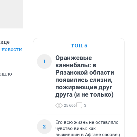
лице
ТОП 5
 новости
Оранжевые
1
каннибалы: в
Рязанской области
зошло
появились слизни,
пожирающие друг
друга (и не только)
25 666
3
Его всю жизнь не оставляло
2
чувство вины: как
выживший в Афгане сасовец