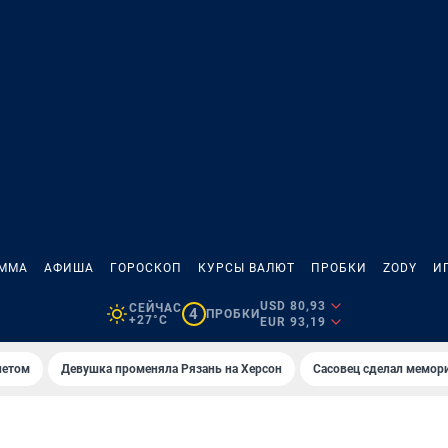
АММА
АФИША
ГОРОСКОП
КУРСЫ ВАЛЮТ
ПРОБКИ
ZODY
И
USD 80,93
СЕЙЧАС
4
ПРОБКИ
+27°C
EUR 93,19
летом
Девушка променяла Рязань на Херсон
Сасовец сделал мемор