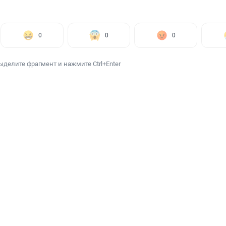
0
0
0
ыделите фрагмент и нажмите Ctrl+Enter