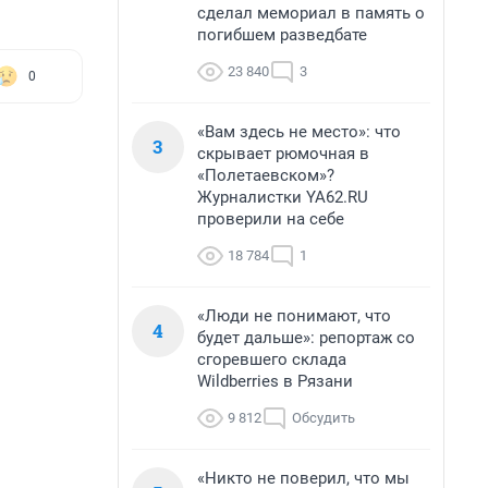
сделал мемориал в память о
погибшем разведбате
23 840
3
0
«Вам здесь не место»: что
3
скрывает рюмочная в
«Полетаевском»?
Журналистки YA62.RU
проверили на себе
18 784
1
«Люди не понимают, что
4
будет дальше»: репортаж со
сгоревшего склада
Wildberries в Рязани
9 812
Обсудить
«Никто не поверил, что мы