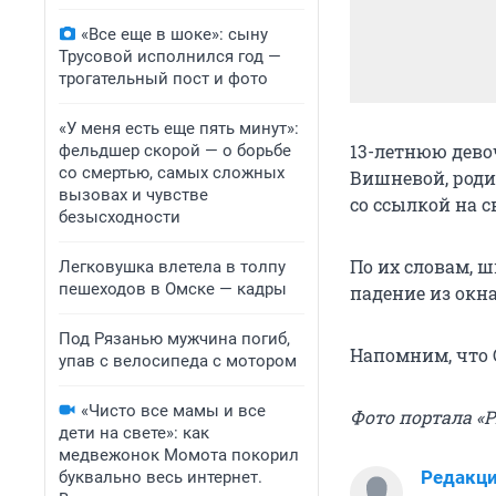
«Все еще в шоке»: сыну
Трусовой исполнился год —
трогательный пост и фото
«У меня есть еще пять минут»:
13-летнюю девоч
фельдшер скорой — о борьбе
со смертью, самых сложных
Вишневой, роди
вызовах и чувстве
со ссылкой на с
безысходности
По их словам, 
Легковушка влетела в толпу
пешеходов в Омске — кадры
падение из окна
Под Рязанью мужчина погиб,
Напомним, что
упав с велосипеда с мотором
«Чисто все мамы и все
Фото портала «
дети на свете»: как
медвежонок Момота покорил
Редакц
буквально весь интернет.