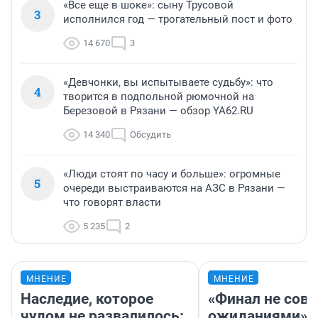
«Все еще в шоке»: сыну Трусовой
3
исполнился год — трогательный пост и фото
14 670
3
«Девчонки, вы испытываете судьбу»: что
4
творится в подпольной рюмочной на
Березовой в Рязани — обзор YA62.RU
14 340
Обсудить
«Люди стоят по часу и больше»: огромные
5
очереди выстраиваются на АЗС в Рязани —
что говорят власти
5 235
2
МНЕНИЕ
МНЕНИЕ
Наследие, которое
«Финал не совп
чудом не развалилось:
ожиданиями»: 