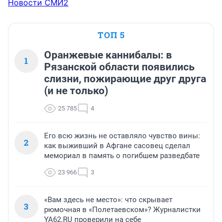
Новости СМИ2
ТОП 5
Оранжевые каннибалы: в
1
Рязанской области появились
слизни, пожирающие друг друга
(и не только)
25 785
4
Его всю жизнь не оставляло чувство вины:
2
как выживший в Афгане сасовец сделал
мемориал в память о погибшем разведбате
23 966
3
«Вам здесь не место»: что скрывает
3
рюмочная в «Полетаевском»? Журналистки
YA62.RU проверили на себе