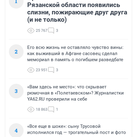
1
Рязанской области появились
слизни, пожирающие друг друга
(и не только)
25 767
3
Его всю жизнь не оставляло чувство вины:
2
как выживший в Афгане сасовец сделал
мемориал в память о погибшем разведбате
23 951
3
«Вам здесь не место»: что скрывает
3
рюмочная в «Полетаевском»? Журналистки
YA62.RU проверили на себе
18 863
1
«Все еще в шоке»: сыну Трусовой
4
исполнился год — трогательный пост и фото