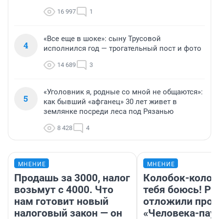
16 997
1
«Все еще в шоке»: сыну Трусовой
4
исполнился год — трогательный пост и фото
14 689
3
«Уголовник я, родные со мной не общаются»:
5
как бывший «афганец» 30 лет живет в
землянке посреди леса под Рязанью
8 428
4
МНЕНИЕ
МНЕНИЕ
Продашь за 3000, налог
Колобок-колобо
возьмут с 4000. Что
тебя боюсь! Ра
нам готовит новый
отложили прок
налоговый закон — он
«Человека-пау