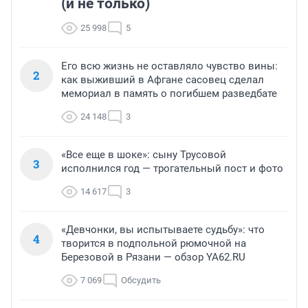
(и не только)
25 998
5
Его всю жизнь не оставляло чувство вины:
2
как выживший в Афгане сасовец сделал
мемориал в память о погибшем разведбате
24 148
3
«Все еще в шоке»: сыну Трусовой
3
исполнился год — трогательный пост и фото
14 617
3
«Девчонки, вы испытываете судьбу»: что
4
творится в подпольной рюмочной на
Березовой в Рязани — обзор YA62.RU
7 069
Обсудить