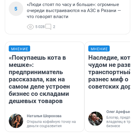
«Люди стоят по часу и больше»: огромные
5
очереди выстраиваются на АЗС в Рязани —
что говорят власти
5 028
2
МНЕНИЕ
МНЕНИЕ
«Покупаешь кота в
Наследие, кото
мешке»:
чудом не разва
предприниматель
транспортный 
рассказала, как на
разнес миф о 
самом деле устроен
советских доро
бизнес со складами
дешевых товаров
Олег Арефьев
Наталья Шорохова
Блогер, предпри
Открыла кофейную точку на
владелец в тра
деньги соцразвития
бизнесе