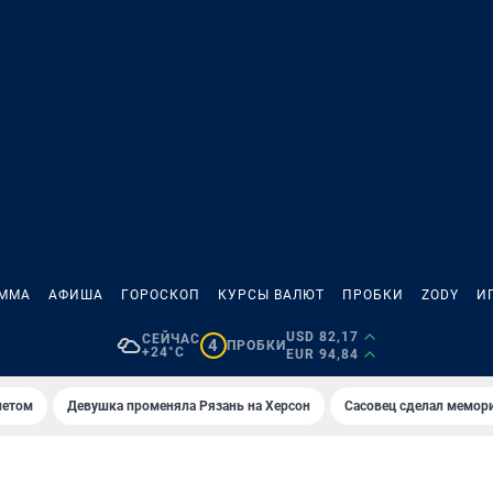
АММА
АФИША
ГОРОСКОП
КУРСЫ ВАЛЮТ
ПРОБКИ
ZODY
И
USD 82,17
СЕЙЧАС
4
ПРОБКИ
+24°C
EUR 94,84
летом
Девушка променяла Рязань на Херсон
Сасовец сделал мемор