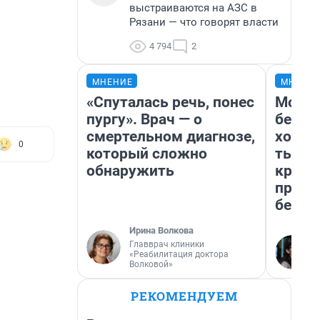
выстраиваются на АЗС в
Рязани — что говорят власти
4 794
2
МНЕНИЕ
МНЕНИ
«Спуталась речь, понес
Мой б
пургу». Врач — о
береж
смертельном диагнозе,
хотел
0
который сложно
тысяч
обнаружить
креди
приех
безоп
Ирина Волкова
Главврач клиники
«Реабилитация доктора
Волковой»
РЕКОМЕНДУЕМ