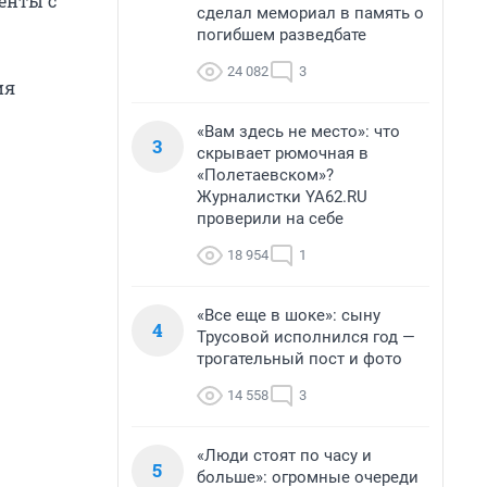
енты с
сделал мемориал в память о
погибшем разведбате
24 082
3
ия
«Вам здесь не место»: что
3
скрывает рюмочная в
«Полетаевском»?
Журналистки YA62.RU
проверили на себе
18 954
1
«Все еще в шоке»: сыну
4
Трусовой исполнился год —
трогательный пост и фото
14 558
3
«Люди стоят по часу и
5
больше»: огромные очереди