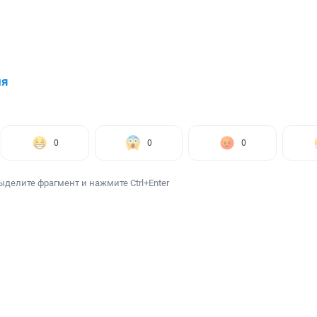
ия
0
0
0
ыделите фрагмент и нажмите Ctrl+Enter