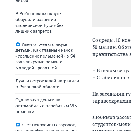
Видео
В Рыбновском округе
обсудили развитие
«Есенинской Руси» без
лишних запретов
Со среды, 10 но
Ушел от жены с двумя
50 машин. Об эт
детьми. Как главный качок
правительства 
«Уральских пельменей» в 54
года закрутил роман с
молодой красоткой
– В целом ситуа
– Стабильная в
Лучших строителей наградили
в Рязанской области
На заседании г
Суд вернул деньги за
здравоохранен
автомобиль с перебитым VIN-
номером
Любимов расска
студентов-меди
«Нет некрасивых городов,
есть недофинансированные».