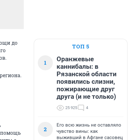
мощи до
ТОП 5
ого
ов.
Оранжевые
1
каннибалы: в
Рязанской области
региона.
появились слизни,
пожирающие друг
друга (и не только)
25 925
4
ь
Его всю жизнь не оставляло
2
чувство вины: как
в помощь
выживший в Афгане сасовец