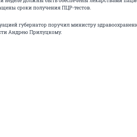
ой неделе должны быть обеспечены лекарствами паци
ращены сроки получения ПЦР-тестов.
туацией губернатор поручил министру здравоохранен
сти Андрею Прилуцкому.