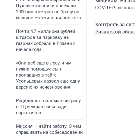
медикам. На эт
Путешественники проехали
COVID-19 и сок
2000 километров по Уралу на
машине — стоило ли оно того
Контроль за си
Рязанской обла
Почти 4,7 миллиона рублей
штрафов за парковку на
газонах собрали в Рязани с
начала года
«Они всё еще в лесу, и им
нужна помощь»: сын
пропавших в тайге
Усольцевых назвал еще одну
версию их исчезновения
Рецидивист взломал витрину
в ТЦ и украл часы ради
наркотиков
Миссия — найти работу. О чем
спрашивать на собеседовании