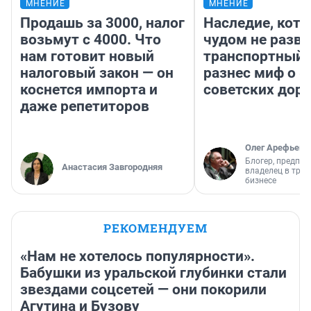
МНЕНИЕ
МНЕНИЕ
Продашь за 3000, налог
Наследие, кото
возьмут с 4000. Что
чудом не разва
нам готовит новый
транспортный 
налоговый закон — он
разнес миф о 
коснется импорта и
советских доро
даже репетиторов
Олег Арефьев
Блогер, предпри
Анастасия Завгородняя
владелец в тра
бизнесе
РЕКОМЕНДУЕМ
«Нам не хотелось популярности».
Бабушки из уральской глубинки стали
звездами соцсетей — они покорили
Агутина и Бузову