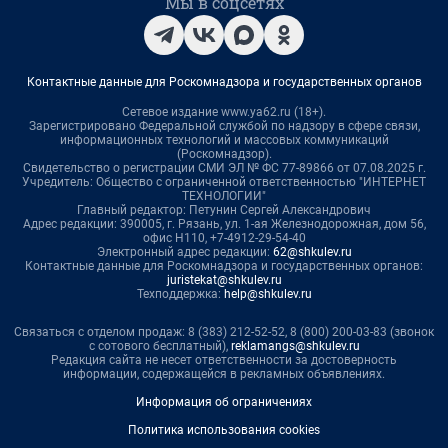
Мы в соцсетях
Контактные данные для Роскомнадзора и государственных органов
Сетевое издание www.ya62.ru (18+).
Зарегистрировано Федеральной службой по надзору в сфере связи,
информационных технологий и массовых коммуникаций
(Роскомнадзор).
Свидетельство о регистрации СМИ ЭЛ № ФС 77-89866 от 07.08.2025 г.
Учредитель: Общество с ограниченной ответственностью "ИНТЕРНЕТ
ТЕХНОЛОГИИ"
Главный редактор: Петунин Сергей Александрович
Адрес редакции: 390005, г. Рязань, ул. 1-ая Железнодорожная, дом 56,
офис Н110, +7-4912-29-54-40
Электронный адрес редакции:
62@shkulev.ru
Контактные данные для Роскомнадзора и государственных органов:
juristekat@shkulev.ru
Техподдержка:
help@shkulev.ru
Связаться с отделом продаж: 8 (383) 212-52-52, 8 (800) 200-03-83 (звонок
с сотового бесплатный),
reklamangs@shkulev.ru
Редакция сайта не несет ответственности за достоверность
информации, содержащейся в рекламных объявлениях.
Информация об ограничениях
Политика использования cookies