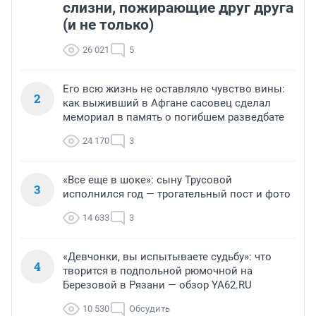
слизни, пожирающие друг друга
(и не только)
26 021
5
Его всю жизнь не оставляло чувство вины:
2
как выживший в Афгане сасовец сделал
мемориал в память о погибшем разведбате
24 170
3
«Все еще в шоке»: сыну Трусовой
3
исполнился год — трогательный пост и фото
14 633
3
«Девчонки, вы испытываете судьбу»: что
4
творится в подпольной рюмочной на
Березовой в Рязани — обзор YA62.RU
10 530
Обсудить