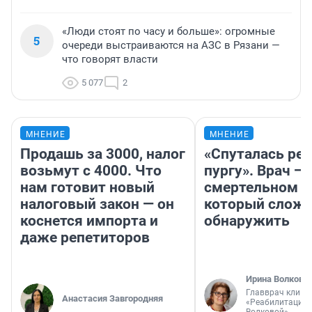
«Люди стоят по часу и больше»: огромные
5
очереди выстраиваются на АЗС в Рязани —
что говорят власти
5 077
2
МНЕНИЕ
МНЕНИЕ
Продашь за 3000, налог
«Спуталась реч
возьмут с 4000. Что
пургу». Врач — 
нам готовит новый
смертельном д
налоговый закон — он
который слож
коснется импорта и
обнаружить
даже репетиторов
Ирина Волкова
Главврач клини
Анастасия Завгородняя
«Реабилитация 