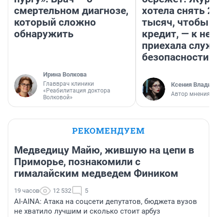
смертельном диагнозе,
хотела снять 2
который сложно
тысяч, чтобы п
обнаружить
кредит, — к не
приехала служ
безопасности
Ирина Волкова
Главврач клиники
Ксения Владим
«Реабилитация доктора
Автор мнения
Волковой»
РЕКОМЕНДУЕМ
Медведицу Майю, жившую на цепи в
Приморье, познакомили с
гималайским медведем Фиником
19 часов
12 532
5
AI-AINA: Атака на соцсети депутатов, бюджета вузов
не хватило лучшим и сколько стоит арбуз