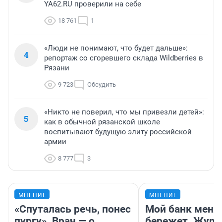
YA62.RU проверили на себе
18 761
1
«Люди не понимают, что будет дальше»:
4
репортаж со сгоревшего склада Wildberries в
Рязани
9 723
Обсудить
«Никто не поверил, что мы привезли детей»:
5
как в обычной рязанской школе
воспитывают будущую элиту российской
армии
8 777
3
МНЕНИЕ
МНЕНИЕ
«Спуталась речь, понес
Мой банк меня
пургу». Врач — о
бережет. Журн