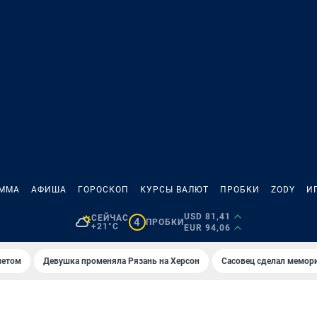
АММА
АФИША
ГОРОСКОП
КУРСЫ ВАЛЮТ
ПРОБКИ
ZODY
И
USD 81,41
СЕЙЧАС
4
ПРОБКИ
+21°C
EUR 94,06
летом
Девушка променяла Рязань на Херсон
Сасовец сделал мемор