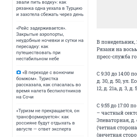
звали пить водку»: как
рязанка одна уехала в Турцию
и захотела сбежать через день
«Рейс задерживается».
Закрытые аэропорты,
неудобные ночевки и сутки на
В понедельник, 
пересадку: как
Рязани на вось
путешествовать при
пресс-служба г
нестабильном небе
«В переходе с вонючим
С 9:30 до 14:00 п
бомжом». Туристка
д. 30, д. 50, ул. Е
рассказала, как спасалась во
12, д. 21а, д. 3, д.
время налета беспилотников
на Сочи
С 9:55 до 17:00 
«Туризм не прекращается, он
– частный сектор
трансформируется»: как
Элеваторная, д. 
россияне будут отдыхать в
(четная сторона)
августе — ответ эксперта
(нечетная сторо