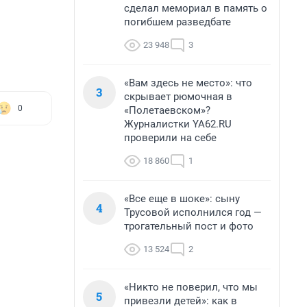
сделал мемориал в память о
погибшем разведбате
23 948
3
«Вам здесь не место»: что
3
скрывает рюмочная в
0
«Полетаевском»?
Журналистки YA62.RU
проверили на себе
18 860
1
«Все еще в шоке»: сыну
4
Трусовой исполнился год —
трогательный пост и фото
13 524
2
«Никто не поверил, что мы
5
привезли детей»: как в