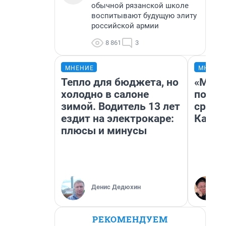
обычной рязанской школе
воспитывают будущую элиту
российской армии
8 861
3
МНЕНИЕ
МНЕНИ
Тепло для бюджета, но
«Маши
холодно в салоне
полет
зимой. Водитель 13 лет
сравн
ездит на электрокаре:
Казах
плюсы и минусы
Денис Дедюхин
РЕКОМЕНДУЕМ