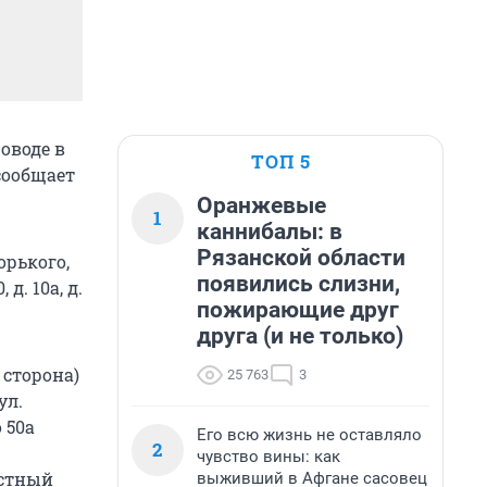
оводе в
ТОП 5
сообщает
Оранжевые
1
каннибалы: в
Рязанской области
Горького,
появились слизни,
, д. 10а, д.
пожирающие друг
друга (и не только)
я сторона)
25 763
3
ул.
о 50а
Его всю жизнь не оставляло
2
чувство вины: как
астный
выживший в Афгане сасовец