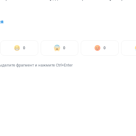
ия
0
0
0
ыделите фрагмент и нажмите Ctrl+Enter