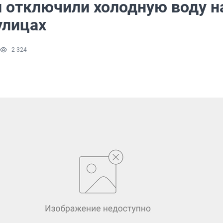
и отключили холодную воду н
улицах
2 324