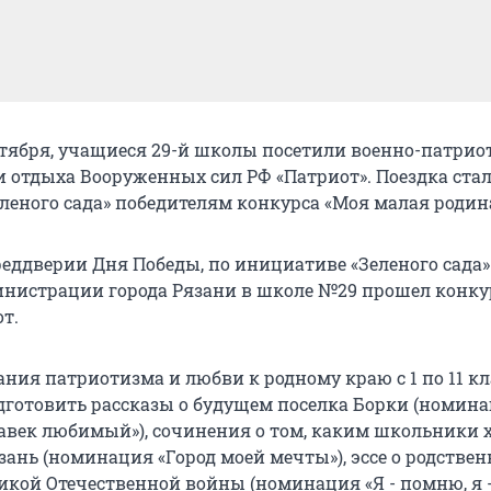
сентября, учащиеся 29-й школы посетили военно-патри
и отдыха Вооруженных сил РФ «Патриот». Поездка ста
леного сада» победителям конкурса «Моя малая родин
преддверии Дня Победы, по инициативе «Зеленого сада»
нистрации города Рязани в школе №29 прошел конку
т.
ния патриотизма и любви к родному краю с 1 по 11 кл
готовить рассказы о будущем поселка Борки (номин
навек любимый»), сочинения о том, каким школьники 
зань (номинация «Город моей мечты»), эссе о родстве
икой Отечественной войны (номинация «Я - помню, я 