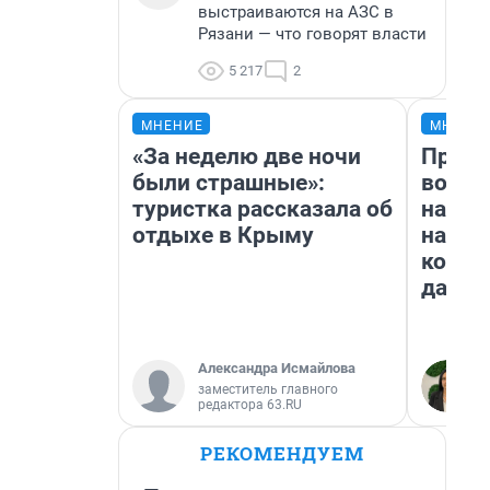
выстраиваются на АЗС в
Рязани — что говорят власти
5 217
2
МНЕНИЕ
МНЕНИ
«За неделю две ночи
Прода
были страшные»:
возьм
туристка рассказала об
нам г
отдыхе в Крыму
налог
косне
даже 
Александра Исмайлова
заместитель главного
редактора 63.RU
РЕКОМЕНДУЕМ