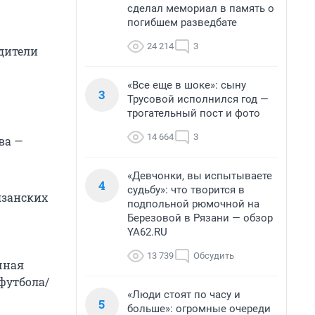
сделал мемориал в память о
погибшем разведбате
24 214
3
одители
«Все еще в шоке»: сыну
3
Трусовой исполнился год —
трогательный пост и фото
14 664
3
ва —
«Девчонки, вы испытываете
4
судьбу»: что творится в
язанских
подпольной рюмочной на
Березовой в Рязани — обзор
YA62.RU
13 739
Обсудить
чная
футбола/
«Люди стоят по часу и
5
больше»: огромные очереди