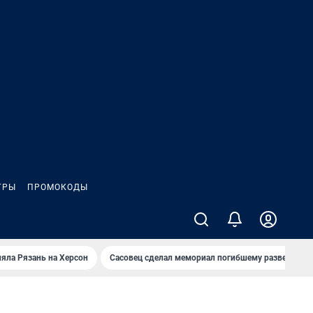
ГРЫ
ПРОМОКОДЫ
яла Рязань на Херсон
Сасовец сделал мемориал погибшему разведбату