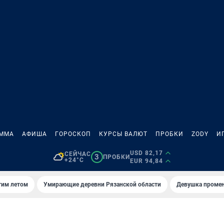
АММА
АФИША
ГОРОСКОП
КУРСЫ ВАЛЮТ
ПРОБКИ
ZODY
И
USD 82,17
СЕЙЧАС
3
ПРОБКИ
+24°C
EUR 94,84
тим летом
Умирающие деревни Рязанской области
Девушка промен