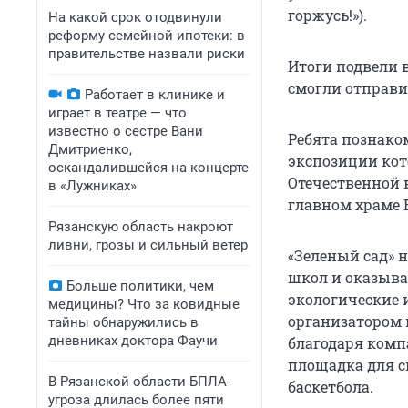
горжусь!»).
На какой срок отодвинули
реформу семейной ипотеки: в
правительстве назвали риски
Итоги подвели в
смогли отправи
Работает в клинике и
играет в театре — что
известно о сестре Вани
Ребята познако
Дмитриенко,
экспозиции ко
оскандалившейся на концерте
Отечественной 
в «Лужниках»
главном храме 
Рязанскую область накроют
ливни, грозы и сильный ветер
«Зеленый сад» 
школ и оказыва
Больше политики, чем
экологические 
медицины? Что за ковидные
организатором 
тайны обнаружились в
дневниках доктора Фаучи
благодаря комп
площадка для с
В Рязанской области БПЛА-
баскетбола.
угроза длилась более пяти