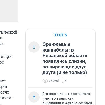
отический
ТОП 5
ла
а».
Оранжевые
1
каннибалы: в
Рязанской области
 и при
появились слизни,
рс
пожирающие друг
друга (и не только)
асс
26 056
5
ация
хотят
Его всю жизнь не оставляло
2
нниках –
чувство вины: как
-
выживший в Афгане сасовец