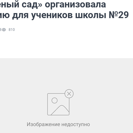
еный сад» организовала
ию для учеников школы №29
8
810