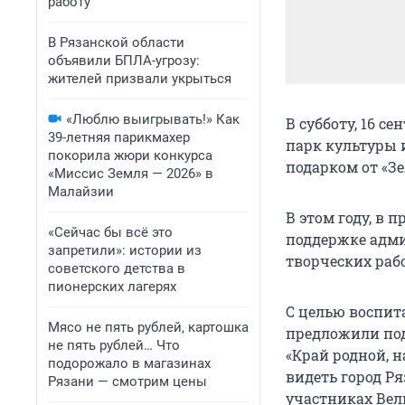
работу
В Рязанской области
объявили БПЛА-угрозу:
жителей призвали укрыться
«Люблю выигрывать!» Как
В субботу, 16 
39-летняя парикмахер
парк культуры 
покорила жюри конкурса
подарком от «Зе
«Миссис Земля — 2026» в
Малайзии
В этом году, в 
«Сейчас бы всё это
поддержке адми
запретили»: истории из
творческих рабо
советского детства в
пионерских лагерях
С целью воспита
Мясо не пять рублей, картошка
предложили под
не пять рублей… Что
«Край родной, 
подорожало в магазинах
видеть город Ря
Рязани — смотрим цены
участниках Вел