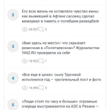
Его всю жизнь не оставляло чувство вины:
2
как выживший в Афгане сасовец сделал
мемориал в память о погибшем разведбате
24 037
3
«Вам здесь не место»: что скрывает
3
рюмочная в «Полетаевском»? Журналистки
YA62.RU проверили на себе
18 922
1
«Все еще в шоке»: сыну Трусовой
4
исполнился год — трогательный пост и фото
14 496
3
«Люди стоят по часу и больше»: огромные
5
очереди выстраиваются на АЗС в Рязани —