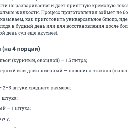
чти не разваривается и дает приятную кремовую текст
больше жидкости. Процесс приготовления займет не б
сказываем, как приготовить универсальное блюдо, ид
олода в будний день или для восстановления после бо
ой день суп еще вкуснее).
(на 4 порции)
льон (куриный, овощной) — 1,5 литра;
зерный или длиннозерный — половина стакана (около
— 2–3 штуки среднего размера;
 штука;
ый — 1 штука;
кусу;