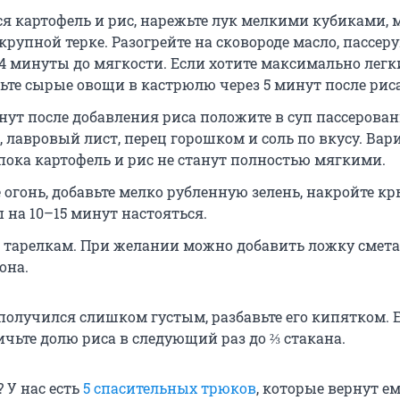
ся картофель и рис, нарежьте лук мелкими кубиками, 
крупной терке. Разогрейте на сковороде масло, пассеру
4 минуты до мягкости. Если хотите максимально легк
сьте сырые овощи в кастрюлю через 5 минут после риса
инут после добавления риса положите в суп пассерова
 лавровый лист, перец горошком и соль по вкусу. Вар
 пока картофель и рис не станут полностью мягкими.
огонь, добавьте мелко рубленную зелень, накройте к
п на 10–15 минут настояться.
о тарелкам. При желании можно добавить ложку смет
она.
получился слишком густым, разбавьте его кипятком. 
чьте долю риса в следующий раз до ⅔ стакана.
 У нас есть
5 спасительных трюков
, которые вернут е