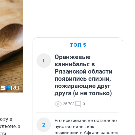
ТОП 5
Оранжевые
1
каннибалы: в
Рязанской области
появились слизни,
пожирающие друг
друга (и не только)
25 703
3
оту и
Его всю жизнь не оставляло
2
льоне, а
чувство вины: как
выживший в Афгане сасовец
или