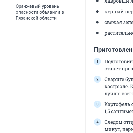
лавровый л
Оранжевый уровень
черный пер
опасности объявили в
Рязанской области
свежая зел
растительно
Приготовлен
Подготовьте
станет про
Сварите бул
кастрюле. Е
лучше всег
Картофель 
1,5 сантиме
Следом отпр
минут, пер