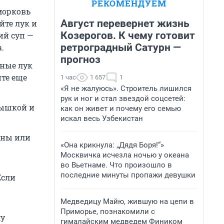
РЕКОМЕНДУЕМ
морковь
Август перевернет жизнь
йте лук и
Козерогов. К чему готовит
ий суп —
ретроградный Сатурн —
.
прогноз
нные лук
ите еще
1 час
1 657
1
«Я не жалуюсь». Строитель лишился
рук и ног и стал звездой соцсетей:
рышкой и
как он живет и почему его семью
искал весь Узбекистан
аны или
«Она крикнула: „Дядя Боря!“»
Москвичка исчезла ночью у океана
во Вьетнаме. Что произошло в
последние минуты пропажи девушки
Если
Медведицу Майю, жившую на цепи в
Приморье, познакомили с
му
гималайским медведем Фиником