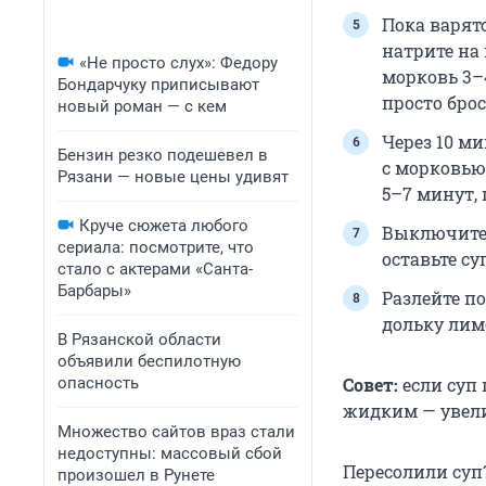
Пока варят
натрите на 
«Не просто слух»: Федору
морковь 3–
Бондарчуку приписывают
просто бро
новый роман — с кем
Через 10 м
Бензин резко подешевел в
с морковью,
Рязани — новые цены удивят
5–7 минут,
Круче сюжета любого
Выключите 
сериала: посмотрите, что
оставьте су
стало с актерами «Санта-
Барбары»
Разлейте п
дольку лим
В Рязанской области
объявили беспилотную
Совет:
если суп 
опасность
жидким — увели
Множество сайтов враз стали
недоступны: массовый сбой
Пересолили суп?
произошел в Рунете