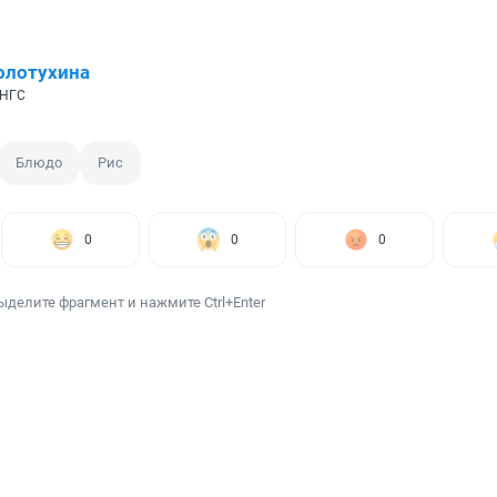
олотухина
 НГС
Блюдо
Рис
0
0
0
ыделите фрагмент и нажмите Ctrl+Enter