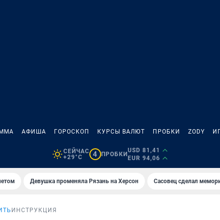
АММА
АФИША
ГОРОСКОП
КУРСЫ ВАЛЮТ
ПРОБКИ
ZODY
И
USD 81,41
СЕЙЧАС
4
ПРОБКИ
+29°C
EUR 94,06
летом
Девушка променяла Рязань на Херсон
Сасовец сделал мемор
ИТЬ
ИНСТРУКЦИЯ