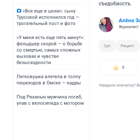
съедобность.
«Все еще в шоке»: сыну
Трусовой исполнился год —
Алёна З
трогательный пост и фото
Журналист
«У меня есть еще пять минут»:
фельдшер скорой — о борьбе
Суп
Рецепт
со смертью, самых сложных
вызовах и чувстве
безысходности
0
Легковушка влетела в толпу
пешеходов в Омске — кадры
Увидели опечатку? В
Под Рязанью мужчина погиб,
упав с велосипеда с мотором