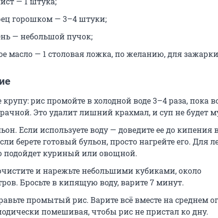
ист — 1 штука;
ец горошком — 3–4 штуки;
ень — небольшой пучок;
е масло — 1 столовая ложка, по желанию, для зажарки
ие
 крупу: рис промойте в холодной воде 3–4 раза, пока в
зрачной. Это удалит лишний крахмал, и суп не будет 
ьон. Если используете воду — доведите ее до кипения 
сли берете готовый бульон, просто нагрейте его. Для л
о подойдет куриный или овощной.
очистите и нарежьте небольшими кубиками, около
тров. Бросьте в кипящую воду, варите 7 минут.
авьте промытый рис. Варите всё вместе на среднем ог
иодически помешивая, чтобы рис не пристал ко дну.