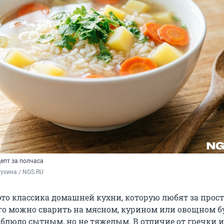
епт за полчаса
ухина / NGS.RU 
это классика домашней кухни, которую любят за прост
го можно сварить на мясном, курином или овощном бу
т блюдо сытным, но не тяжелым. В отличие от гречки 