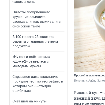
чашек в день
Пилоты потерпевшего
крушение самолета
рассказали, как выживали в
сибирской тайге
В 100 г всего 23 ккал: три
рецепта с главным летним
продуктом
«Ну вот и всё»: звезда
«Дома-2» развелась с
молодым мужем
Простой и вкусный рец
Справится даже школьник:
Источник: 
Алёна Золот
пройдите тест по географии, в
котором очень стыдно
ошибиться
Рисовый суп — 
нежный вкус. Е
Счет шел на минуты:
сам рис сделае