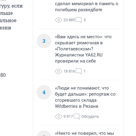
сделал мемориал в память о
уру, если
погибшем разведбате
ольше
еальное
23 885
3
лезни
«Вам здесь не место»: что
3
скрывает рюмочная в
«Полетаевском»?
Журналистки YA62.RU
проверили на себе
18 816
1
 80
«Люди не понимают, что
4
будет дальше»: репортаж со
сгоревшего склада
Wildberries в Рязани
9 917
Обсудить
«Никто не поверил, что мы