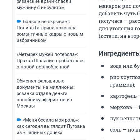
рязанские врачи спасли
макарон рис по
мужчину с инсультом
добавить чуть 
получаса — рас
Больше не скрывает:
для утоления г
Полина Гагарина показала
романтичные кадры с новым
(кстати, на втор
избранником
Ингредиенты 
«Четырех мужей потеряла»:
Прохор Шаляпин проболтался
вода или бу
о новой возлюбленной
рис кругло
Обменял фальшивые
граммов);
документы на миллионы:
рязанка отдала деньги
картофель 
пособнику аферистов из
Москвы
морковь — 1
лук репчат
«Меня бесила моя роль»:
как сегодня выглядит Пуговка
соль — по в
из «Папиных дочек»