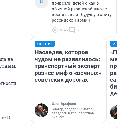
5
привезли детей»: как в
обычной рязанской школе
воспитывают будущую элиту
российской армии
8 822
3
.
МНЕНИЕ
МНЕНИ
Наследие, которое
«Поку
чудом не развалилось:
мешке
ода не
транспортный эксперт
предп
мутным.
разнес миф о «вечных»
расска
в
советских дорогах
самом
егкости
бизне
дешев
Олег Арефьев
Блогер, предприниматель,
владелец в транспортном
не 10
бизнесе