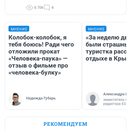
6 706
4
МНЕНИЕ
МНЕНИЕ
Колобок-колобок, я
«За неделю две
тебя боюсь! Ради чего
были страшные
отложили прокат
туристка расск
«Человека-паука» —
отдыхе в Крым
отзыв о фильме про
«человека-булку»
Александра Ис
Надежда Губарь
заместитель гл
редактора 63.RU
РЕКОМЕНДУЕМ