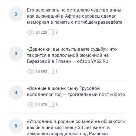
Его всю жизнь не оставляло чувство вины:
2
как выживший в Афгане сасовец сделал
мемориал в память о погибшем разведбате
24 229
3
«Девчонки, вы испытываете судьбу»: что
3
творится в подпольной рюмочной на
Березовой в Рязани — обзор YA62.RU
15 892
1
«Все еще в шоке»: сыну Трусовой
4
исполнился год — трогательный пост и фото
14 679
3
«Уголовник я, родные со мной не общаются»:
5
как бывший «афганец» 30 лет живет в
землянке посреди леса под Рязанью