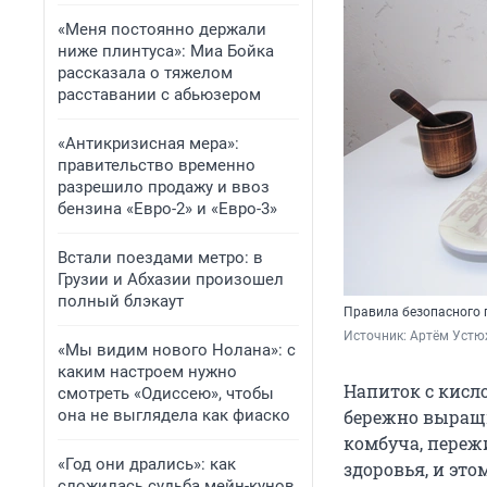
«Меня постоянно держали
ниже плинтуса»: Миа Бойка
рассказала о тяжелом
расставании с абьюзером
«Антикризисная мера»:
правительство временно
разрешило продажу и ввоз
бензина «Евро-2» и «Евро-3»
Встали поездами метро: в
Грузии и Абхазии произошел
полный блэкаут
Правила безопасного 
Источник: 
Артём Устю
«Мы видим нового Нолана»: с
каким настроем нужно
Напиток с кисл
смотреть «Одиссею», чтобы
она не выглядела как фиаско
бережно выращи
комбуча, переж
«Год они дрались»: как
здоровья, и это
сложилась судьба мейн-кунов,