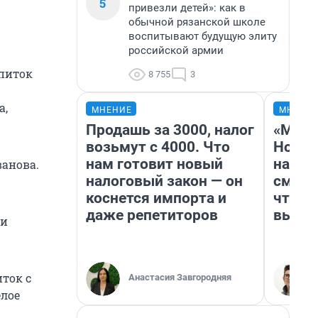
5
привезли детей»: как в
обычной рязанской школе
воспитывают будущую элиту
российской армии
питок
8 755
3
а,
МНЕНИЕ
МНЕНИ
Продашь за 3000, налог
«Мы в
возьмут с 4000. Что
Нолан
нам готовит новый
настр
ванова.
налоговый закон — он
смотр
коснется импорта и
чтобы
даже репетиторов
выгля
 и
ток с
Анастасия Завгородняя
лое