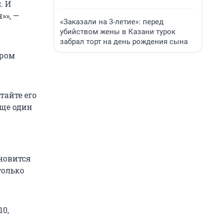
. И
»», —
«Заказали на 3-летие»: перед
убийством жены в Казани турок
забрал торт на день рождения сына
тром
тайте его
еще один
ановится
только
10,