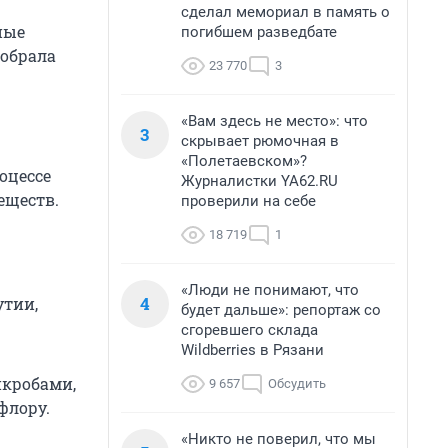
сделал мемориал в память о
ные
погибшем разведбате
обрала
23 770
3
«Вам здесь не место»: что
3
скрывает рюмочная в
«Полетаевском»?
оцессе
Журналистки YA62.RU
еществ.
проверили на себе
18 719
1
«Люди не понимают, что
4
утии,
будет дальше»: репортаж со
сгоревшего склада
Wildberries в Рязани
икробами,
9 657
Обсудить
флору.
«Никто не поверил, что мы