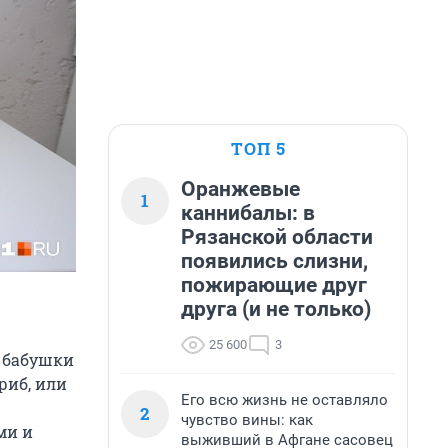
ТОП 5
Оранжевые
1
каннибалы: в
Рязанской области
появились слизни,
пожирающие друг
друга (и не только)
25 600
3
и бабушки
риб, или
Его всю жизнь не оставляло
2
чувство вины: как
ми и
выживший в Афгане сасовец