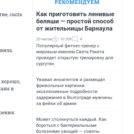
РЕКОМЕНДУЕМ
Как приготовить ленивые
тие, сыпь
беляши — простой способ
от жительницы Барнаула
20 часов
10 209
4
Популярный фитнес-тренер с
вила.
мировым именем Света Ракета
проведет открытую тренировку для
сургутян
Уважал иноагентов и размещал
 хорошо,
фривольные картинки:
кана в
эксклюзивные подробности
задержания в Волгограде мужчины
за фейки об армии
рения.
Может столкнуться каждый. Как
бороться с бактериальными
болезнями овощей — советы