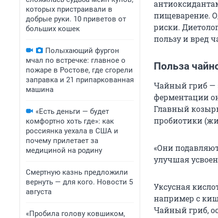
антиоксидантам
которых пристраивали в
пищеварение. О
добрые руки. 10 приветов от
риски. Диетоло
больших кошек
пользу и вред ч
Полыхающий фургон
мчал по встречке: главное о
Польза чайно
пожаре в Ростове, где сгорели
заправка и 21 припаркованная
Чайный гриб — 
машина
ферментации он
Главный козырь
«Есть деньги — будет
пробиотики (жи
комфортно хоть где»: как
россиянка уехала в США и
почему прилетает за
«Они подавляют
медициной на родину
улучшая усвоен
Смертную казнь предложили
вернуть — для кого. Новости 5
Уксусная кисло
августа
например с киш
Чайный гриб, о
«Пробила голову ковшиком,