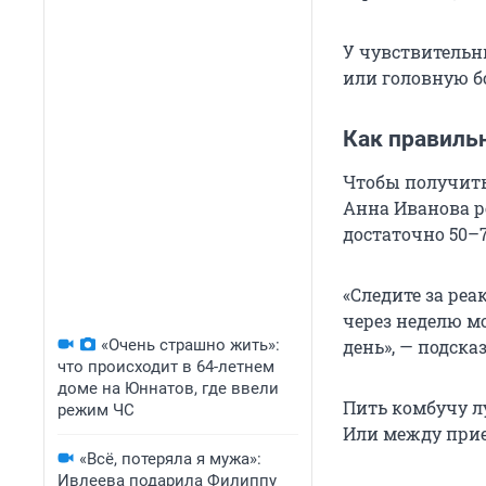
У чувствительн
или головную б
Как правиль
Чтобы получить
Анна Иванова р
достаточно 50–
«Следите за реа
через неделю мо
«Очень страшно жить»:
день», — подска
что происходит в 64-летнем
доме на Юннатов, где ввели
Пить комбучу л
режим ЧС
Или между при
«Всё, потеряла я мужа»:
Ивлеева подарила Филиппу