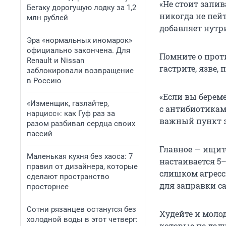
«Не стоит запив
Бегаку дорогущую лодку за 1,2
никогда не пей
млн рублей
добавляет нутр
Эра «нормальных иномарок»
официально закончена. Для
Помните о прот
Renault и Nissan
гастрите, язве,
заблокировали возвращение
в Россию
«Если вы берем
«Изменщик, газлайтер,
с антибиотикам
нарцисс»: как Гуф раз за
важный пункт э
разом разбивал сердца своих
пассий
Главное — ищит
Маленькая кухня без хаоса: 7
настаивается 5–
правил от дизайнера, которые
слишком агресс
сделают пространство
для заправки са
просторнее
Сотни рязанцев останутся без
Худейте и моло
холодной воды в этот четверг:
которые не дад