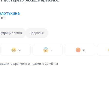
олотухина
 НГС
Нутрициология
Здоровье
0
0
0
ыделите фрагмент и нажмите Ctrl+Enter