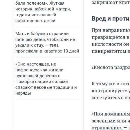
защищают клетк
била поленом». Жуткая
история набожной матери,
годами истязавшей
Вред и прот
собственных детей
При неправиль
Мать и бабушка отравили
превращается в
четырех детей, чтобы они не
кислотности он 
уехали к отцу, — тела
панкреатитом и
пролежали в квартире 13 дней
«Оно настоящее, не
«Кислота раздр
пафосное»: как жители
пустеющей деревни в
Поморье своими силами
К тому же в гот
спасают вековые традиции и
контролируете 
наряды
советуйтесь с в
«При домашнем 
зелеными или ч
отравление», — 