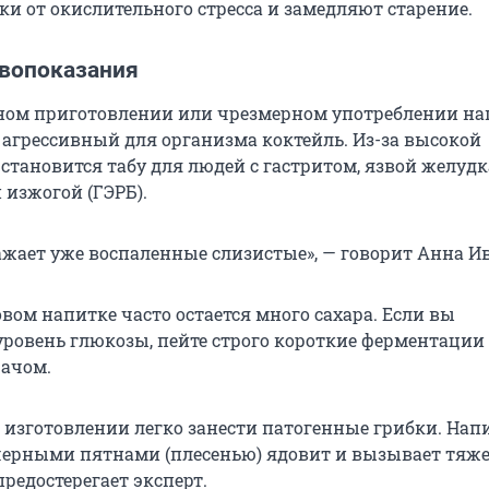
и от окислительного стресса и замедляют старение.
ивопоказания
ном приготовлении или чрезмерном употреблении на
 агрессивный для организма коктейль. Из-за высокой
становится табу для людей с гастритом, язвой желудк
 изжогой (ГЭРБ).
ажает уже воспаленные слизистые», — говорит Анна И
овом напитке часто остается много сахара. Если вы
уровень глюкозы, пейте строго короткие ферментации
рачом.
изготовлении легко занести патогенные грибки. Напи
ерными пятнами (плесенью) ядовит и вызывает тяже
предостерегает эксперт.