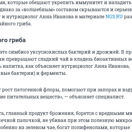
и, которые обещают укрепить иммунитет и наладить
днако за «волшебным» составом скрываются и серьез
г и нутрициолог Анна Иванова в материале
NGS.RU
раз
айного гриба.
го гриба
это симбиоз уксуснокислых бактерий и дрожжей. В пр
и превращают сладкий чай в кладезь биоактивных в
 напитка, как объясняет нутрициолог Анна Иванова,
вые бактерии) и ферменты.
 рост патогенной флоры, помогают при запорах и взд
ие питательных веществ», — объясняет специалист.
та, главный продукт брожения, борется с вредными м
ечной палочкой, не убивая при этом полезную микро
собенно на зеленом чае, богат полифенолами, которые