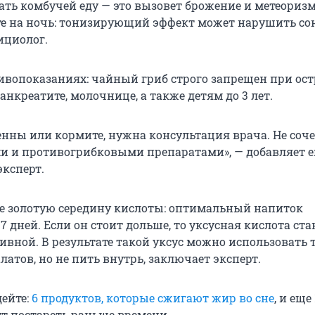
ать комбучей еду — это вызовет брожение и метеоризм
те на ночь: тонизирующий эффект может нарушить сон
ициолог.
ивопоказаниях: чайный гриб строго запрещен при ос
 панкреатите, молочнице, а также детям до 3 лет.
енны или кормите, нужна консультация врача. Не соче
и и противогрибковыми препаратами», — добавляет 
ксперт.
е золотую середину кислоты: оптимальный напиток
7 дней. Если он стоит дольше, то уксусная кислота ст
ивной. В результате такой уксус можно использовать 
латов, но не пить внутрь, заключает эксперт.
дейте:
6 продуктов, которые сжигают жир во сне
, и еще 
ут постареть раньше времени.