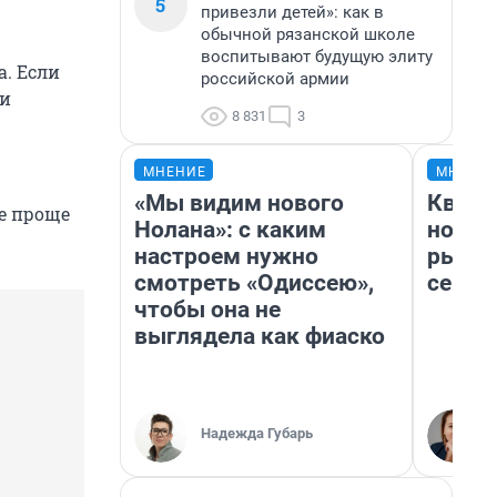
5
привезли детей»: как в
обычной рязанской школе
воспитывают будущую элиту
. Если
российской армии
 и
8 831
3
МНЕНИЕ
МНЕНИ
«Мы видим нового
Кварт
е проще
Нолана»: с каким
но де
настроем нужно
рынок
смотреть «Одиссею»,
сейча
чтобы она не
выглядела как фиаско
Надежда Губарь