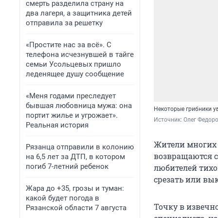
смерть разделила страну на
два лагеря, а защитника детей
отправила за решетку
«Простите нас за всё». С
телефона исчезнувшей в тайге
семьи Усольцевых пришло
леденящее душу сообщение
«Меня годами преследует
бывшая любовница мужа: она
Некоторые грибники ув
портит жилье и угрожает».
Источник: 
Олег Федоро
Реальная история
Жители многих 
Рязанца отправили в колонию
возвращаются с
на 6,5 лет за ДТП, в котором
погиб 7-летний ребенок
любителей тихо
срезать или вы
Жара до +35, грозы и туман:
какой будет погода в
Точку в извечн
Рязанской области 7 августа