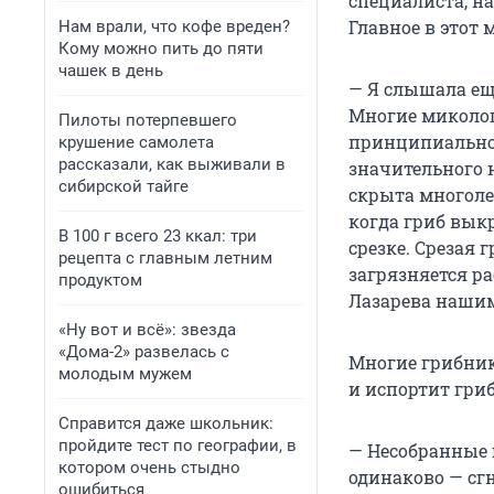
специалиста, на
Главное в этот 
Нам врали, что кофе вреден?
Кому можно пить до пяти
чашек в день
— Я слышала ещ
Многие миколог
Пилоты потерпевшего
принципиальной
крушение самолета
рассказали, как выживали в
значительного 
сибирской тайге
скрыта многоле
когда гриб вык
В 100 г всего 23 ккал: три
срезке. Срезая 
рецепта с главным летним
загрязняется р
продуктом
Лазарева нашим
«Ну вот и всё»: звезда
«Дома-2» развелась с
Многие грибники
молодым мужем
и испортит гриб
Справится даже школьник:
пройдите тест по географии, в
— Несобранные 
котором очень стыдно
одинаково — сг
ошибиться