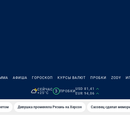
АММА
АФИША
ГОРОСКОП
КУРСЫ ВАЛЮТ
ПРОБКИ
ZODY
И
USD 81,41
СЕЙЧАС
3
ПРОБКИ
+25°C
EUR 94,06
летом
Девушка променяла Рязань на Херсон
Сасовец сделал мемор