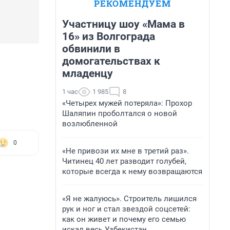
РЕКОМЕНДУЕМ
Участницу шоу «Мама в
16» из Волгограда
обвинили в
домогательствах к
младенцу
1 час
1 985
8
«Четырех мужей потеряла»: Прохор
Шаляпин проболтался о новой
возлюбленной
0
«Не привози их мне в третий раз».
Читинец 40 лет разводит голубей,
которые всегда к нему возвращаются
«Я не жалуюсь». Строитель лишился
рук и ног и стал звездой соцсетей:
как он живет и почему его семью
искал весь Узбекистан