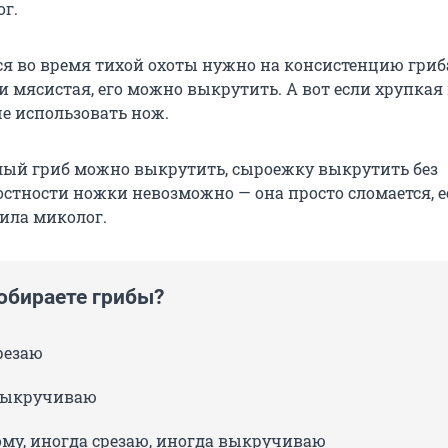
ог.
я во время тихой охоты нужно на консистенцию гриба
и мясистая, его можно выкрутить. А вот если хрупкая
ше использовать нож.
лый гриб можно выкрутить, сыроежку выкрутить без
стности ножки невозможно — она просто сломается, е
нила миколог.
собираете грибы?
резаю
выкручиваю
ому, иногда срезаю, иногда выкручиваю