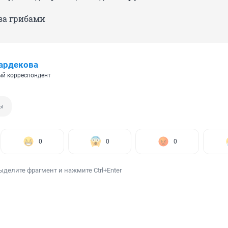
за грибами
ардекова
й корреспондент
ы
0
0
0
ыделите фрагмент и нажмите Ctrl+Enter