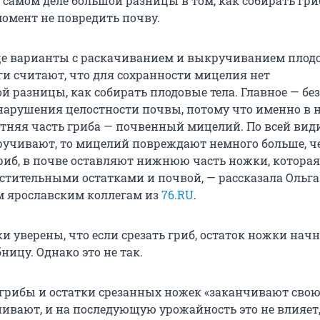
 самом деле большой разницы в том, как собирать гриб
момент не повредить почву.
е варианты с раскачиванием и выкручиванием плодо
и считают, что для сохранности мицелия нет
 разницы, как собирать плодовые тела. Главное — без
нарушения целостности почвы, потому что именно в 
тняя часть гриба — почвенный мицелий. По всей вид
ручивают, то мицелий повреждают немного больше, ч
гриб, в почве оставляют нижнюю часть ножки, которая
астительными остатками и почвой, — рассказала Ольга
 ярославским коллегам из
76.RU
.
 уверены, что если срезать гриб, остаток ножки начн
ницу. Однако это не так.
грибы и остатки срезанных ножек «заканчивают сво
нивают, и на последующую урожайность это не влияет