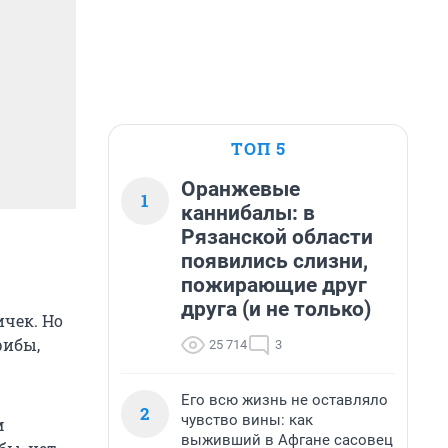
ТОП 5
Оранжевые
1
каннибалы: в
Рязанской области
появились слизни,
пожирающие друг
друга (и не только)
чек. Но
рибы,
25 714
3
Его всю жизнь не оставляло
2
чувство вины: как
м
выживший в Афгане сасовец