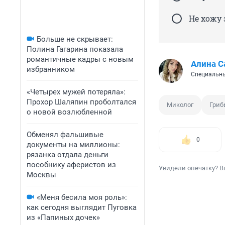
Не хожу 
Больше не скрывает:
Полина Гагарина показала
романтичные кадры с новым
Алина С
избранником
Специальны
«Четырех мужей потеряла»:
Прохор Шаляпин проболтался
Миколог
Гриб
о новой возлюбленной
Обменял фальшивые
0
документы на миллионы:
рязанка отдала деньги
пособнику аферистов из
Увидели опечатку? В
Москвы
«Меня бесила моя роль»:
как сегодня выглядит Пуговка
из «Папиных дочек»