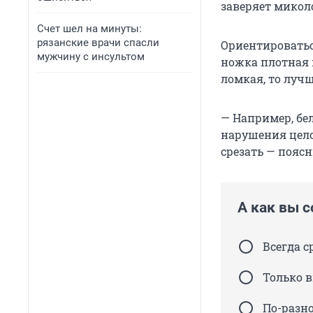
заверяет микол
Счет шел на минуты:
рязанские врачи спасли
Ориентироватьс
мужчину с инсультом
ножка плотная 
ломкая, то луч
— Например, бе
нарушения цело
срезать — пояс
А как вы 
Всегда с
Только 
По-разн