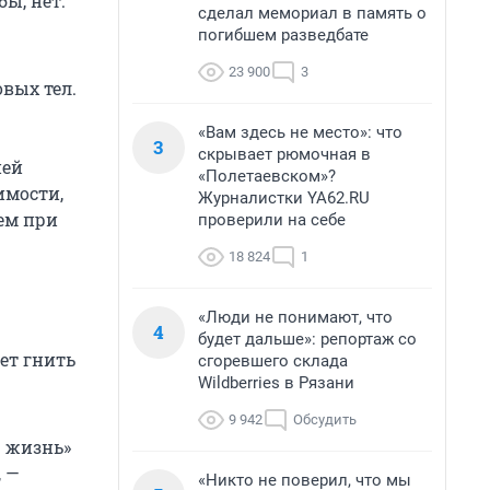
ы, нет.
сделал мемориал в память о
погибшем разведбате
23 900
3
вых тел.
«Вам здесь не место»: что
3
скрывает рюмочная в
ней
«Полетаевском»?
имости,
Журналистки YA62.RU
ем при
проверили на себе
18 824
1
«Люди не понимают, что
4
будет дальше»: репортаж со
ет гнить
сгоревшего склада
Wildberries в Рязани
9 942
Обсудить
ю жизнь»
, —
«Никто не поверил, что мы