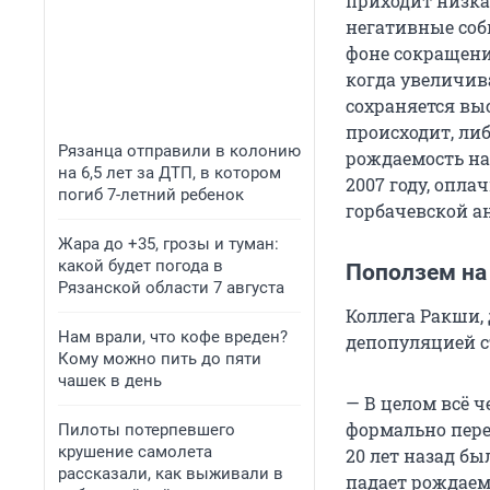
приходит низка
негативные соб
фоне сокращени
когда увеличив
сохраняется выс
происходит, ли
Рязанца отправили в колонию
рождаемость на
на 6,5 лет за ДТП, в котором
2007 году, опла
погиб 7-летний ребенок
горбачевской а
Жара до +35, грозы и туман:
какой будет погода в
Поползем на
Рязанской области 7 августа
Коллега Ракши,
Нам врали, что кофе вреден?
депопуляцией ст
Кому можно пить до пяти
чашек в день
— В целом всё 
формально пере
Пилоты потерпевшего
крушение самолета
20 лет
назад бы
рассказали, как выживали в
падает рождаем