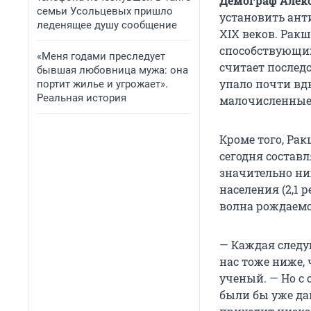
Демограф Алек
семьи Усольцевых пришло
установить ант
леденящее душу сообщение
XIX веков
. Ракш
способствующих
«Меня годами преследует
считает послед
бывшая любовница мужа: она
упало почти вд
портит жилье и угрожает».
Реальная история
малочисленные 
Кроме того, Ра
сегодня состав
значительно ни
населения (
2,1 
волна рождаемо
— Каждая следу
нас тоже ниже, 
ученый. — Но с
были бы уже дав