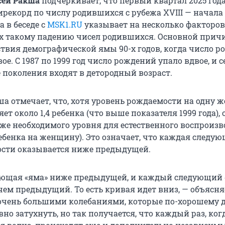
сей Ракша
подчеркивает, что первый квартал
2025 год
ирекорд по числу родившихся
с рубежа XVIII
— начала
а в беседе с
MSK1.RU
указывает на несколько факторов
 такому падению чисел родившихся. Основной прич
ствия демографической
ямы 90-х
годов, когда число 
вое.
С 1987
по
1999 год
число рождений упало вдвое, и с
поколения входят в детородный возраст.
кша отмечает, что, хотя уровень рождаемости на одну
ляет около
1,4 ребенка
(что выше показателя
1999 года
),
же необходимого уровня для естественного воспроизв
ребенка
на женщину). Это означает, что каждая следу
сти оказывается ниже предыдущей.
ющая «яма» ниже предыдущей, и каждый следующий «
чем предыдущий. То есть кривая идет вниз, — объясня
 очень большими колебаниями, которые по-хорошему
но затухнуть, но так получается, что каждый раз, ког