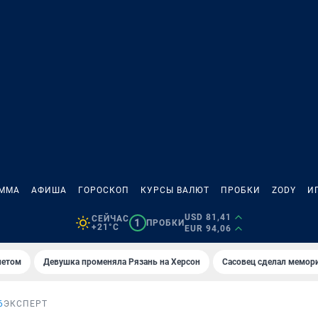
АММА
АФИША
ГОРОСКОП
КУРСЫ ВАЛЮТ
ПРОБКИ
ZODY
И
USD 81,41
СЕЙЧАС
1
ПРОБКИ
+21°C
EUR 94,06
летом
Девушка променяла Рязань на Херсон
Сасовец сделал мемор
6
ЭКСПЕРТ