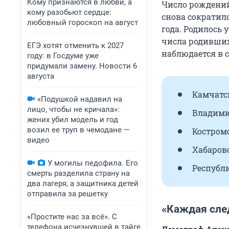
Кому признаются в любви, а
Число рождений
кому разобьют сердце:
снова сократил
любовный гороскоп на август
года. Родилось 
числа родивших
ЕГЭ хотят отменить к 2027
наблюдается в 
году: в Госдуме уже
придумали замену. Новости 6
августа
Камчатск
«Подушкой надавил на
лицо, чтобы не кричала»:
Владимир
жених убил модель и год
возил ее труп в чемодане —
Костромс
видео
Хабаровс
У могилы педофила. Его
Республи
смерть разделила страну на
два лагеря, а защитника детей
отправила за решетку
«Каждая сл
«Простите нас за всё». С
телефона исчезнувшей в тайге