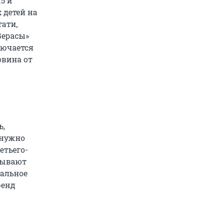
15
и
 детей на
тати,
Верасы»
лючается
овина от
ь,
 нужно
етьего-
азывают
тальное
ренд