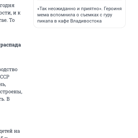
егодня
«Так неожиданно и приятно». Героиня
сти, и к
мема вспомнила о съемках с гуру
ае. То
пикапа в кафе Владивостока
 распада
водство
СССР
нь,
устроены,
ь. В
детей на