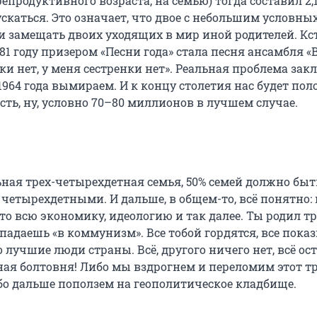
епродуктивного возраста, на семью) тогда
составил 2,
скаться. Это означает, что двое с небольшим условных
и замещать двоих уходящих в мир иной родителей. Кс
81 году
призером «Песни года» стала песня ансамбля «
и нет, у меня сестренки нет». Реальная проблема зак
1964 года
вымираем. И к концу столетия нас будет пол
сть, ну, условно
70–80 миллионов
в лучшем случае.
ная трех-четырехдетная семья, 50% семей должно быт
 четырехдетными. И дальше, в общем-то, всё понятно:
то всю экономику, идеологию и так далее. Ты родил тр
опадаешь «в коммунизм». Все тобой гордятся, все пок
о лучшие люди страны. Всё, другого ничего нет, всё ос
ная болтовня! Либо мы вздрогнем и переломим этот т
о дальше поползем на геополитическое кладбище.