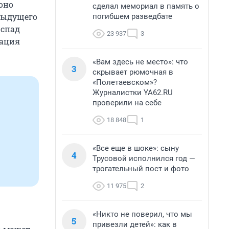
оно
сделал мемориал в память о
дыдущего
погибшем разведбате
 спад
23 937
3
уация
«Вам здесь не место»: что
3
скрывает рюмочная в
«Полетаевском»?
Журналистки YA62.RU
проверили на себе
18 848
1
«Все еще в шоке»: сыну
4
Трусовой исполнился год —
трогательный пост и фото
11 975
2
«Никто не поверил, что мы
5
привезли детей»: как в