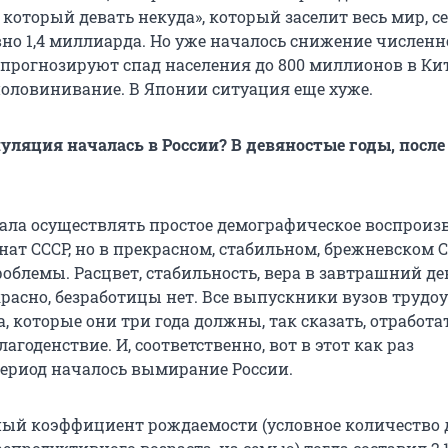
 который девать некуда», который заселит весь мир, с
вно
1,4 миллиарда
. Но уже началось снижение численно
 прогнозируют спад населения до
800 миллионов
в Кит
уполовинивание. В Японии ситуация еще хуже.
пуляция началась в России? В девяностые годы, после
тала осуществлять простое демографическое воспроиз
анат СССР, но в прекрасном, стабильном, брежневском 
облемы. Расцвет, стабильность, вера в завтрашний де
красно, безработицы нет. Все выпускники вузов трудо
, которые они три года должны, так сказать, отработат
лагоденствие. И, соответственно, вот в этот как раз
ериод началось вымирание России.
ный коэффициент рождаемости (условное количество 