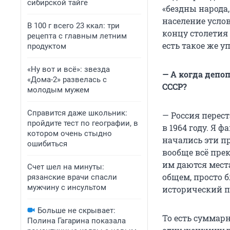
сибирской тайге
«бездны народа,
население усло
В 100 г всего 23 ккал: три
концу столетия
рецепта с главным летним
есть такое же 
продуктом
«Ну вот и всё»: звезда
— А когда депо
«Дома-2» развелась с
СССР?
молодым мужем
Справится даже школьник:
— Россия перес
пройдите тест по географии, в
в 1964 году
. Я ф
котором очень стыдно
начались эти пр
ошибиться
вообще всё пре
им даются места
Счет шел на минуты:
общем, просто б
рязанские врачи спасли
мужчину с инсультом
исторический п
Больше не скрывает:
То есть суммар
Полина Гагарина показала