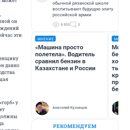
а
может
обычной рязанской школе
воспитывают будущую элиту
,
российской армии
иной он
8 853
3
рождений
ейчас эти
МНЕНИЕ
МНЕНИ
«Машина просто
Мой б
полетела». Водитель
береж
 женщину
сравнил бензин в
хотел
 он давно
Казахстане и России
тысяч
одства
креди
ющая
приех
безоп
горб» у
Анатолий Кузнецов
ет
 должны
да
РЕКОМЕНДУЕМ