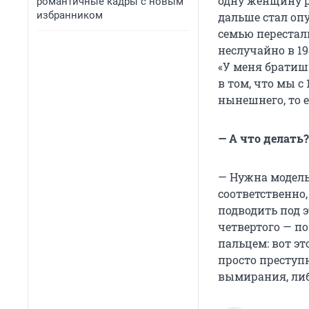
одну женщину р
романтичные кадры с новым
избранником
дальше стал опу
семью перестал
неслучайно
в 19
«У меня братишк
в том, что мы
с 
нынешнего, то е
— А что делать?
— Нужна модель
соответственно,
подводить под э
четвертого — п
пальцем: вот эт
просто преступ
вымирания, либ