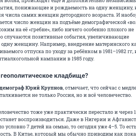
я волна, происходят еще и дополнительно независимы
ытия, понижающие и рождаемость на одну женщину, и
я числа самих женщин детородного возраста. И наобо
ается число женщин на подъёме демографической «в
оким на её «гребне», либо ничего особенно плохого не
бо случаются позитивные события, увеличивающие
 одну женщину. Например, внедрение материнского к
чиваемого отпуска по уходу за ребёнком в 1981–1982 гг,
нтиалкогольной кампании в 1985 году.
 геополитическое кладбище?
демограф Юрий Крупнов
, отмечает, что сейчас с мед
алкивается не только Россия, но и всё человечество.
человечество тоже уже практически перестало и через
станет воспроизводиться. Даже в Нигерии и Афганист
ло условно
7 детей
на семью, то сегодня
уже 4–5
. То ест
ость. В Китае, который мы обычно приводим как пока