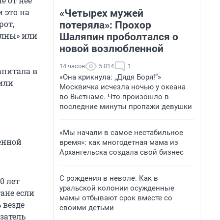
е от нее
 это на
«Четырех мужей
рот,
потеряла»: Прохор
олны» или
Шаляпин проболтался о
новой возлюбленной
14 часов
5 014
1
апитала в
«Она крикнула: „Дядя Боря!“»
 или
Москвичка исчезла ночью у океана
во Вьетнаме. Что произошло в
последние минуты пропажи девушки
«Мы начали в самое нестабильное
ленной
время»: как многодетная мама из
Архангельска создала свой бизнес
С рождения в неволе. Как в
10 лет
уральской колонии осужденные
ане если
мамы отбывают срок вместе со
ь везде
своими детьми
затель