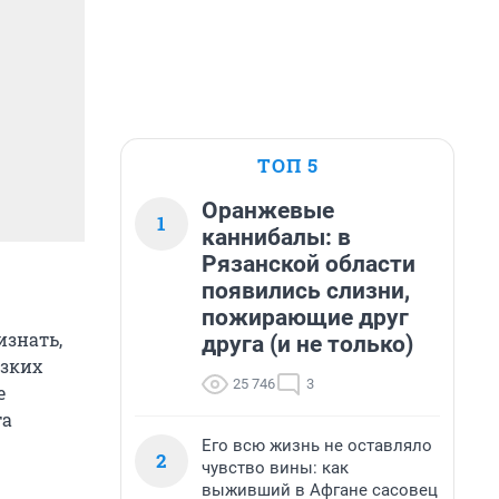
ТОП 5
Оранжевые
1
каннибалы: в
Рязанской области
появились слизни,
пожирающие друг
изнать,
друга (и не только)
изких
25 746
3
е
та
Его всю жизнь не оставляло
2
чувство вины: как
выживший в Афгане сасовец