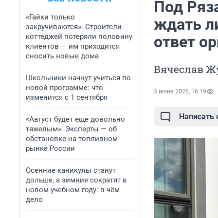
Под Ряза
«Гайки только
ждать л
закручиваются». Строители
коттеджей потеряли половину
ответ ор
клиентов — им приходится
сносить новые дома
Вячеслав Ж
Школьники начнут учиться по
новой программе: что
3 июня 2026, 16:19
изменится с 1 сентября
Написать
«Август будет еще довольно
тяжелым». Эксперты — об
обстановке на топливном
рынке России
Осенние каникулы станут
дольше, а зимние сократят в
новом учебном году: в чём
дело