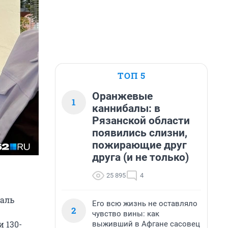
ТОП 5
Оранжевые
1
каннибалы: в
Рязанской области
появились слизни,
пожирающие друг
друга (и не только)
25 895
4
валь
Его всю жизнь не оставляло
2
чувство вины: как
 130-
выживший в Афгане сасовец