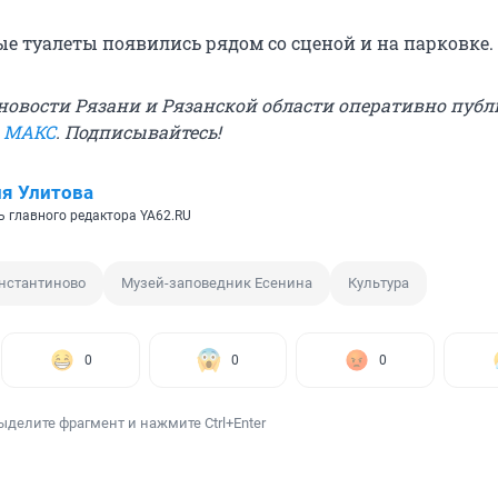
ые туалеты появились рядом со сценой и на парковке.
овости Рязани и Рязанской области оперативно публ
в МАКС
. Подписывайтесь!
я Улитова
ь главного редактора YA62.RU
нстантиново
Музей-заповедник Есенина
Культура
0
0
0
ыделите фрагмент и нажмите Ctrl+Enter