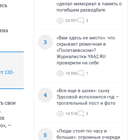
сделал мемориал в память о
ись
погибшем разведбате
24 057
3
ина
«Вам здесь не место»: что
3
скрывает рюмочная в
«Полетаевском»?
Журналистки YA62.RU
проверили на себе
т 130-
18 936
1
«Все еще в шоке»: сыну
4
Трусовой исполнился год —
ь свое
трогательный пост и фото
,
14 518
3
ех
о», —
«Люди стоят по часу и
5
больше»: огромные очереди