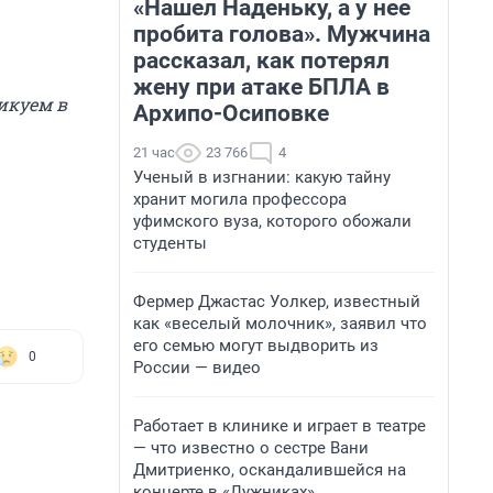
«Нашел Наденьку, а у нее
пробита голова». Мужчина
рассказал, как потерял
жену при атаке БПЛА в
икуем в
Архипо-Осиповке
21 час
23 766
4
Ученый в изгнании: какую тайну
хранит могила профессора
уфимского вуза, которого обожали
студенты
Фермер Джастас Уолкер, известный
как «веселый молочник», заявил что
его семью могут выдворить из
0
России — видео
Работает в клинике и играет в театре
— что известно о сестре Вани
Дмитриенко, оскандалившейся на
концерте в «Лужниках»