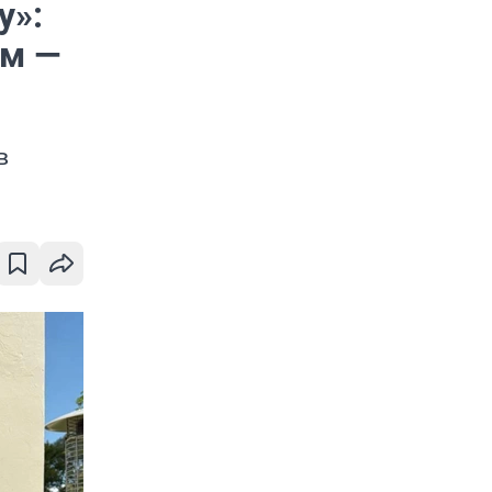
у»:
ем —
в