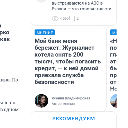
выстраиваются на АЗС в
Рязани — что говорят власти
4 590
2
а
ярко
МНЕНИЕ
МНЕНИ
 как
Мой банк меня
«Нико
бережет. Журналист
побед
хотела снять 200
главн
тысяч, чтобы погасить
этого
кредит, — к ней домой
бьет 
приехала служба
прока
нина. По
безопасности
отзыв
Нолан
Ксения Владимирская
было на
Автор мнения
 в одном
РЕКОМЕНДУЕМ