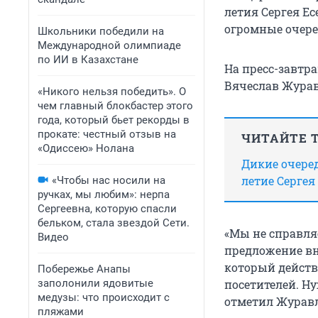
летия Сергея Ес
огромные очере
Школьники победили на
Международной олимпиаде
по ИИ в Казахстане
На пресс-завтр
Вячеслав Журавл
«Никого нельзя победить». О
чем главный блокбастер этого
года, который бьет рекорды в
прокате: честный отзыв на
ЧИТАЙТЕ 
«Одиссею» Нолана
Дикие очеред
летие Серге
«Чтобы нас носили на
ручках, мы любим»: нерпа
Сергеевна, которую спасли
бельком, стала звездой Сети.
«Мы не справля
Видео
предложение вну
который действ
Побережье Анапы
заполонили ядовитые
посетителей. Н
медузы: что происходит с
отметил Журавл
пляжами