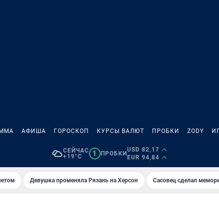
АММА
АФИША
ГОРОСКОП
КУРСЫ ВАЛЮТ
ПРОБКИ
ZODY
И
USD 82,17
СЕЙЧАС
1
ПРОБКИ
+19°C
EUR 94,84
летом
Девушка променяла Рязань на Херсон
Сасовец сделал мемор