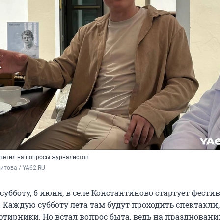
ветил на вопросы журналистов
итова / YA62.RU
убботу, 6 июня, в селе Константиново стартует фести
). Каждую субботу лета там будут проходить спектакли,
тирники. Но встал вопрос быта, ведь на праздновании