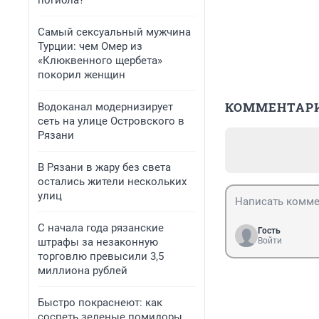
погибла?
Самый сексуальный мужчина
Турции: чем Омер из
«Клюквенного щербета»
покорил женщин
КОММЕНТАР
Водоканал модернизирует
сеть на улице Островского в
Рязани
В Рязани в жару без света
остались жители нескольких
улиц
С начала года рязанские
Гость
штрафы за незаконную
Войти
торговлю превысили 3,5
миллиона рублей
Быстро покраснеют: как
соспеть зеленые помидоры