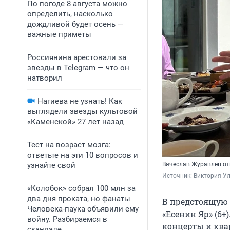
По погоде 8 августа можно
определить, насколько
дождливой будет осень —
важные приметы
Россиянина арестовали за
звезды в Telegram — что он
натворил
Нагиева не узнать! Как
выглядели звезды культовой
«Каменской» 27 лет назад
Тест на возраст мозга:
ответьте на эти 10 вопросов и
узнайте свой
Вячеслав Журавлев от
Источник: 
Виктория Ул
«Колобок» собрал 100 млн за
два дня проката, но фанаты
В предстоящую с
Человека-паука объявили ему
«Есенин Яр» (6+
войну. Разбираемся в
концерты и квар
скандале