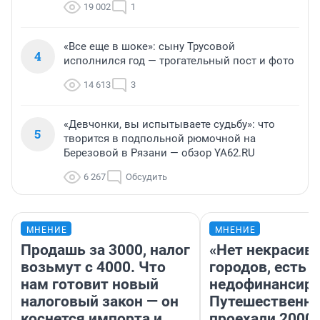
19 002
1
«Все еще в шоке»: сыну Трусовой
4
исполнился год — трогательный пост и фото
14 613
3
«Девчонки, вы испытываете судьбу»: что
5
творится в подпольной рюмочной на
Березовой в Рязани — обзор YA62.RU
6 267
Обсудить
МНЕНИЕ
МНЕНИЕ
Продашь за 3000, налог
«Нет некрасив
возьмут с 4000. Что
городов, есть
нам готовит новый
недофинансиро
налоговый закон — он
Путешественн
коснется импорта и
проехали 2000