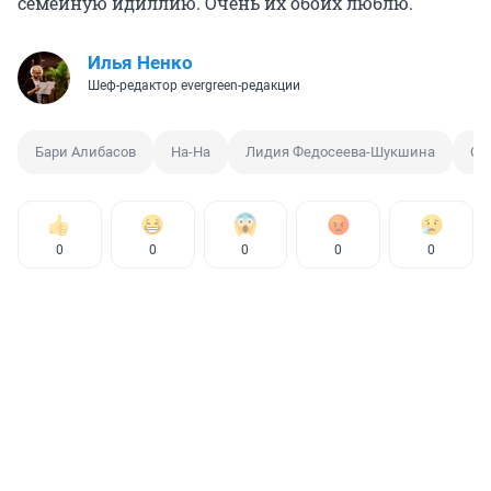
семейную идиллию. Очень их обоих люблю.
Илья Ненко
Шеф-редактор evergreen-редакции
Бари Алибасов
На-На
Лидия Федосеева-Шукшина
От
0
0
0
0
0