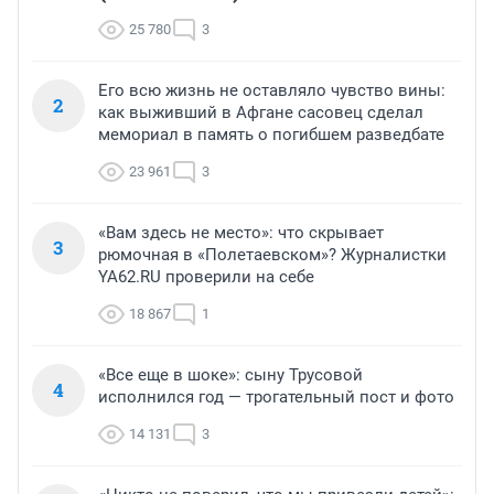
25 780
3
Его всю жизнь не оставляло чувство вины:
2
как выживший в Афгане сасовец сделал
мемориал в память о погибшем разведбате
23 961
3
«Вам здесь не место»: что скрывает
3
рюмочная в «Полетаевском»? Журналистки
YA62.RU проверили на себе
18 867
1
«Все еще в шоке»: сыну Трусовой
4
исполнился год — трогательный пост и фото
14 131
3