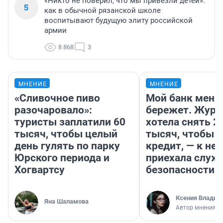
«Никто не поверил, что мы привезли детей»:
5
как в обычной рязанской школе
воспитывают будущую элиту российской
армии
8 868
3
МНЕНИЕ
МНЕНИЕ
«Сливочное пиво
Мой банк меня
разочаровало»:
бережет. Журн
туристы заплатили 60
хотела снять 2
тысяч, чтобы целый
тысяч, чтобы п
день гулять по парку
кредит, — к не
Юрского периода и
приехала служ
Хогвартсу
безопасности
Ксения Владим
Яна Шаламова
Автор мнения