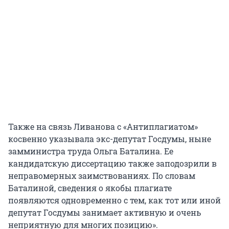
авторефератом кандидатской диссертации
Наталии Силантьевой, защитившейся в том же
Несмотря на вереницу скандалов, после
диссертационном совете, но несколькими
отставки Фурсенко был переведен в
годами ранее. Это примерно треть текста. Среди
помощники президента РФ.
других источников «заимствования» —
аналитическая записка «Об основных
направлениях организационно-
экономического реформирования системы
образования», подготовленная партией СПС не
позднее 1999 года, книга «Анализ мировых
тенденций развития научно-образовательной
Также на связь Ливанова с «Антиплагиатом»
деятельности» от 2006 года и программа
косвенно указывала экс-депутат Госдумы, ныне
правительства, написанная до 2001 года.
замминистра труда Ольга Баталина. Ее
кандидатскую диссертацию также заподозрили в
неправомерных заимствованиях. По словам
Баталиной, сведения о якобы плагиате
появляются одновременно с тем, как тот или иной
депутат Госдумы занимает активную и очень
неприятную для многих позицию».