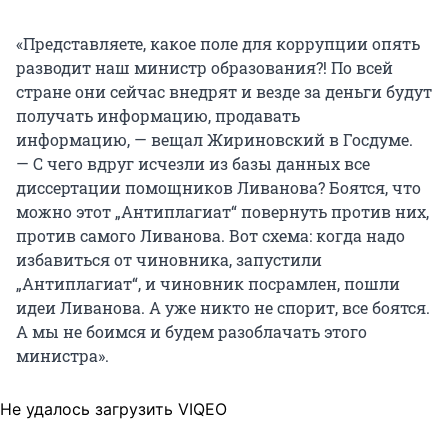
Фурсенко. Его подписали такие деятели
отвечавший за внедрение ЕГЭ по стране, Сергей
культуры, как Олег Табаков и Владимир
«Представляете, какое поле для коррупции опять
Пономаренко. Существующий при
Спиваков.
разводит наш министр образования?! По всей
университете «Вестник СГСЭУ» тем временем
стране они сейчас внедрят и везде за деньги будут
становился основным местом для научных
«Учебные заведения творческой
получать информацию, продавать
статей, необходимых для соискания научной
направленности на грани гибели. Причиной
информацию, — вещал Жириновский в Госдуме.
степени.
тому — вопиющая некомпетентность
— С чего вдруг исчезли из базы данных все
Министерства образования и науки РФ, которое
диссертации помощников Ливанова? Боятся, что
В 2011 году Никитов не пропустил ни одного
предпринимает всё, чтобы от лучшего в мире
можно этот „Антиплагиат“ повернуть против них,
выпуска издания из пяти, а в 2012-м напечатал
творческого образования ничего не осталось.
против самого Ливанова. Вот схема: когда надо
три статьи. В марте 2013 года у него была
Вот лишь некоторые факты. Детские школы
избавиться от чиновника, запустили
запланирована защита докторской
искусств по непонятным причинам отнесены к
„Антиплагиат“, и чиновник посрамлен, пошли
диссертации по экономике. Как указывает
системе дополнительного образования и
идеи Ливанова. А уже никто не спорит, все боятся.
«Лента.ру», первая же статья в его автореферате
находятся в крайне беззащитном положении.
А мы не боимся и будем разоблачать этого
(«Вестник СГСЭУ», № 1 за 2011 год) грешила тем,
Для их закрытия достаточно распоряжения
министра».
что электронный адрес был указан не личный,
главы муниципалитета. За последние годы в
а научного руководителя, а текст назвать
стране закрылись сотни творческих школ, и это
оригинальным было нельзя. По данным
Не удалось загрузить VIQEO
далеко не предел», — говорилось в тексте
издания, девять абзацев дословно совпадали с
письма.