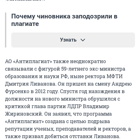
России программ не может быть воплощена
потребителями-исполнителями, владеющими
Почему чиновника заподозрили в
лишь «отверточной и сборочной технологиями
плагиате
по чужим схемам».
Узнать
Позже Фурсенко поспешил оправдаться и по
Первому каналу заявил, что его мысль
В 2013 году Министерство образования и науки
исказили. По словам чиновника, учить людей
АО «Антиплагиат» также неоднократно
опубликовало список наиболее
использовать существующие знания и
связывали с фигурой 59-летнего экс-министра
«производительных» диссертационных советов
достижения не менее важно, чем готовить
образования и науки РФ, ныне ректора МФТИ
и пообещало вплотную заняться ими, чтобы
«творцов», создающих что-то новое. За время
Дмитрия Ливанова. Он пришел на смену Андрею
выяснить, почему в них защищается так много
работы на посту Фурсенко также критиковали
Фурсенко в 2012 году. Спустя год нахождения в
научных трудов. В этот список вошел
как «продолжателя идей ЕГЭ» и даже называли
должности на нового министра обрушился с
Саратовский государственный социально-
«крестным отцом» этой системы оценки
критикой глава партии ЛДПР Владимир
экономический университет, в котором
школьных знаний.
Жириновский. Он заявил, что программа
подозрительно часто защищались российские
«Антиплагиат» создана с целью подрыва
чиновники. Помимо Артемия Никитова, там же
В марте 2011 года появилось открытое письмо
репутации ученых, преподавателей и ректоров, а
засветился бывший директор Федерального
президенту с требованием отставки Андрея
также призвал добиться отставки Ливанова.
центра тестирования Рособрнадзора, человек,