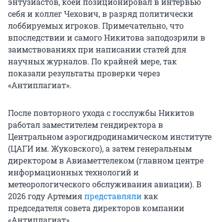
энтузиастов, коей позиционировал в интервью
появлялись публикации о негативном
себя и коллег Чехович, в разряд политически
отношении министра к советской системе
лоббируемых игроков. Примечательно, что
образования. Одним из таких
впоследствии и самого Никитова заподозрили в
информационных поводов стало выступление
заимствованиях при написании статей для
Фурсенко на молодежном форуме на Селигере в
научных журналов. По крайней мере, так
2009 году.
показали результаты проверки через
«Антиплагиат».
«Недостатком советской системы образования
была попытка формировать человека-творца, а
После повторного ухода с госслужбы Никитов
сейчас задача заключается в том, чтобы
работал заместителем гендиректора в
взрастить квалифицированного потребителя,
Центральном аэрогидродинамическом институте
способного квалифицированно пользоваться
(ЦАГИ им. Жуковского), а затем генеральным
результатами творчества других», — цитировал
директором в Авиаметтелеком (главном центре
Фурсенко председатель движения «Образование
информационных технологий и
для всех» Олег Смолин.
метеорологического обслуживания авиации). В
2026 году Артемия
Позиция, приписываемая Фурсенко, вызвала
представляли
как
председателя совета директоров компании
большой резонанс. Высказывались замечания,
«Антиплагиат».
что ни одна из планируемых важных для