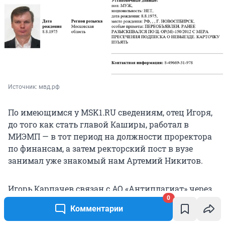
Источник: 
мвд.рф
По имеющимся у MSK1.RU сведениям, отец Игоря,
до того как стать главой Каширы, работал в
МИЭМП — в тот период на должности проректора
по финансам, а затем ректорский пост в вузе
занимал уже знакомый нам Артемий Никитов.
Игорь Карпачев связан с АО «Антиплагиат» через
0
ООО «Артиг» — в 2005 году эта фирма была одним
Комментарии
из учредителей сервиса и владела мажоритарной
долей (52%). Если верить ОКВЭД, «Артиг»