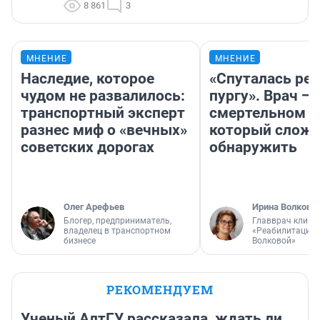
8 861
3
МНЕНИЕ
МНЕНИЕ
Наследие, которое
«Спуталась реч
чудом не развалилось:
пургу». Врач — 
транспортный эксперт
смертельном д
разнес миф о «вечных»
который слож
советских дорогах
обнаружить
Олег Арефьев
Ирина Волкова
Блогер, предприниматель,
Главврач клини
владелец в транспортном
«Реабилитация 
бизнесе
Волковой»
РЕКОМЕНДУЕМ
Ученый АлтГУ рассказала, ждать ли