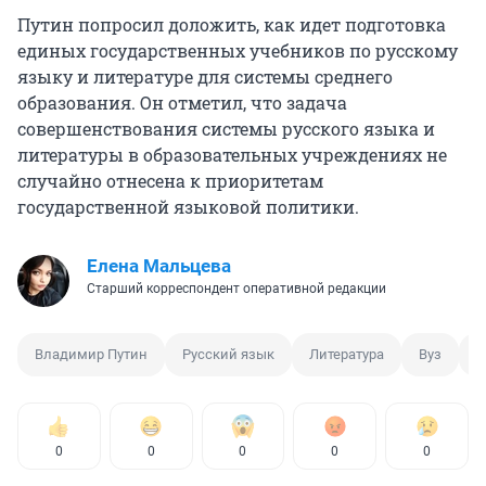
Путин попросил доложить, как идет подготовка
единых государственных учебников по русскому
языку и литературе для системы среднего
образования. Он отметил, что задача
совершенствования системы русского языка и
литературы в образовательных учреждениях не
случайно отнесена к приоритетам
государственной языковой политики.
Елена Мальцева
Старший корреспондент оперативной редакции
Владимир Путин
Русский язык
Литература
Вуз
Ф
0
0
0
0
0