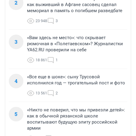
2
как выживший в Афгане сасовец сделал
мемориал в память о погибшем разведбате
23 948
3
«Вам здесь не место»: что скрывает
3
рюмочная в «Полетаевском»? Журналистки
YA62.RU проверили на себе
18 861
1
«Все еще в шоке»: сыну Трусовой
4
исполнился год — трогательный пост и фото
13 561
2
«Никто не поверил, что мы привезли детей»:
5
как в обычной рязанской школе
воспитывают будущую элиту российской
армии