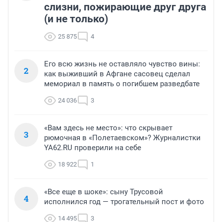
слизни, пожирающие друг друга
(и не только)
25 875
4
Его всю жизнь не оставляло чувство вины:
2
как выживший в Афгане сасовец сделал
мемориал в память о погибшем разведбате
24 036
3
«Вам здесь не место»: что скрывает
3
рюмочная в «Полетаевском»? Журналистки
YA62.RU проверили на себе
18 922
1
«Все еще в шоке»: сыну Трусовой
4
исполнился год — трогательный пост и фото
14 495
3