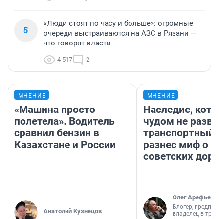
«Люди стоят по часу и больше»: огромные
5
очереди выстраиваются на АЗС в Рязани —
что говорят власти
4 517
2
МНЕНИЕ
МНЕНИЕ
«Машина просто
Наследие, кото
полетела». Водитель
чудом не разва
сравнил бензин в
транспортный 
Казахстане и России
разнес миф о 
советских доро
Олег Арефьев
Блогер, предпри
Анатолий Кузнецов
владелец в тра