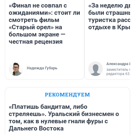
«Финал не совпал с
«За неделю две
ожиданиями»: стоит ли
были страшные
смотреть фильм
туристка расск
«Старый орел» на
отдыхе в Крым
большом экране —
честная рецензия
Александра Ис
Надежда Губарь
заместитель гл
редактора 63.RU
РЕКОМЕНДУЕМ
«Платишь бандитам, либо
стреляешь». Уральский бизнесмен о
том, как в нулевые гнали фуры с
Дальнего Востока