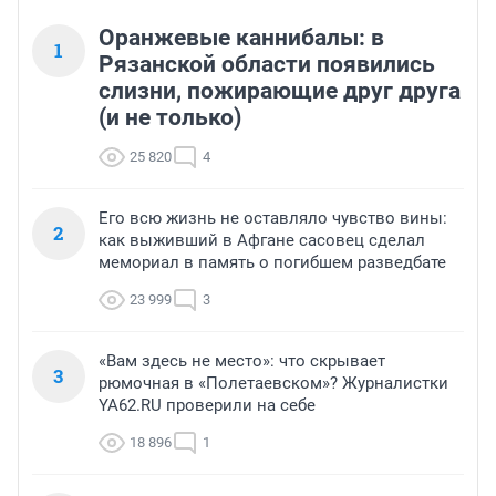
Оранжевые каннибалы: в
1
Рязанской области появились
слизни, пожирающие друг друга
(и не только)
25 820
4
Его всю жизнь не оставляло чувство вины:
2
как выживший в Афгане сасовец сделал
мемориал в память о погибшем разведбате
23 999
3
«Вам здесь не место»: что скрывает
3
рюмочная в «Полетаевском»? Журналистки
YA62.RU проверили на себе
18 896
1