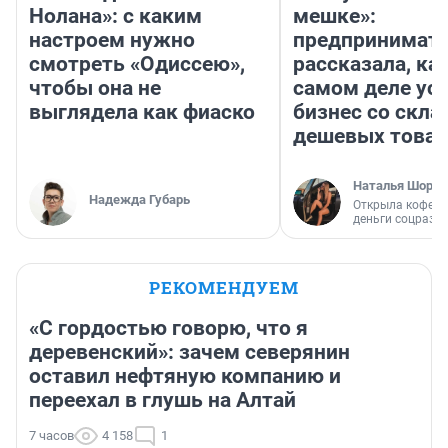
Нолана»: с каким
мешке»:
настроем нужно
предпринимат
смотреть «Одиссею»,
рассказала, как
чтобы она не
самом деле ус
выглядела как фиаско
бизнес со скл
дешевых това
Наталья Шорох
Надежда Губарь
Открыла кофейн
деньги соцразв
РЕКОМЕНДУЕМ
«С гордостью говорю, что я
деревенский»: зачем северянин
оставил нефтяную компанию и
переехал в глушь на Алтай
7 часов
4 158
1