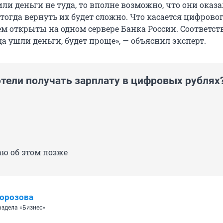
ли деньги не туда, то вполне возможно, что они оказа
хозбанк».
 тогда вернуть их будет сложно. Что касается цифровог
нем открыты на одном сервере Банка России. Соответст
ая карта».
да ушли деньги, будет проще», — объяснил эксперт.
нк».
отели получать зарплату в цифровых рублях
аю об этом позже
орозова
аздела «Бизнес»