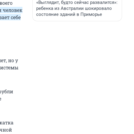
«Выглядит, будто сейчас развалится»:
воего
ребенка из Австралии шокировало
и человек
состояние зданий в Приморье
ает себе
т, но у
системы
рубли
е
бкатка
ычной