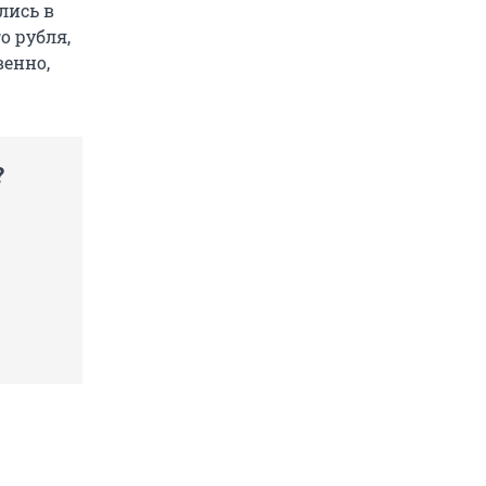
лись в
о рубля,
венно,
?