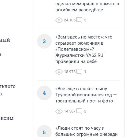
сделал мемориал в память о
погибшем разведбате
24 105
3
«Вам здесь не место»: что
ьный
3
скрывает рюмочная в
в
«Полетаевском»?
.
Журналистки YA62.RU
проверили на себе
18 978
1
льного
«Все еще в шоке»: сыну
4
о.
Трусовой исполнился год —
трогательный пост и фото
14 587
3
аксим
«Люди стоят по часу и
5
больше»: огромные очереди