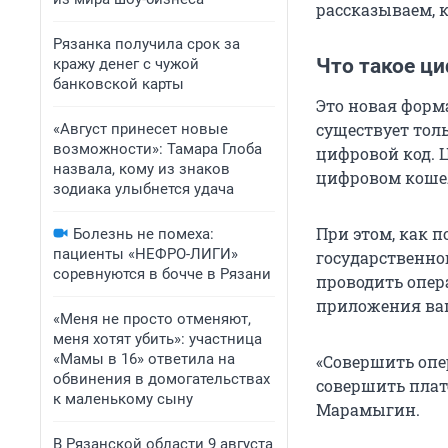
рассказываем, к
Рязанка получила срок за
Что такое ц
кражу денег с чужой
банковской карты
Это новая форм
существует тол
«Август принесет новые
возможности»: Тамара Глоба
цифровой код. 
назвала, кому из знаков
цифровом кошел
зодиака улыбнется удача
При этом, как 
Болезнь не помеха:
пациенты «НЕФРО-ЛИГИ»
государственно
соревнуются в бочче в Рязани
проводить опер
приложения ваш
«Меня не просто отменяют,
меня хотят убить»: участница
«Мамы в 16» ответила на
«Совершить опе
обвинения в домогательствах
совершить плат
к маленькому сыну
Марамыгин.
В Рязанской области 9 августа