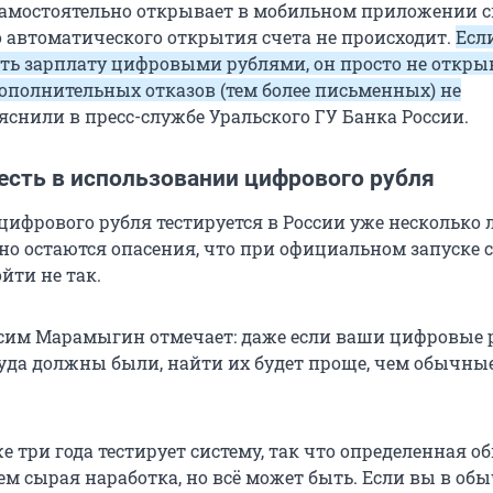
самостоятельно открывает в мобильном приложении с
.
о автоматического открытия счета не происходит.
Есл
анк».
ать зарплату цифровыми рублями, он просто не открыв
дополнительных отказов (тем более письменных) не
анк».
ояснили в пресс-службе Уральского ГУ Банка России.
.
кий кредитный банк».
есть в использовании цифрового рубля
К.
ифрового рубля тестируется в России уже несколько ле
вно остаются опасения, что при официальном запуске 
сский Стандарт».
йти не так.
М.РФ».
.
сим Марамыгин отмечает: даже если ваши цифровые 
 куда должны были, найти их будет проще, чем обычны
Банк».
Б».
е три года тестирует систему, так что определенная о
всем сырая наработка, но всё может быть. Если вы в об
зенбанк».