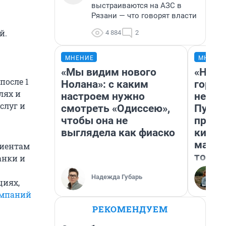
выстраиваются на АЗС в
Рязани — что говорят власти
й.
4 884
2
МНЕНИЕ
МНЕНИ
«Мы видим нового
«Нет 
после 1
Нолана»: с каким
городо
лях и
настроем нужно
недоф
слуг и
смотреть «Одиссею»,
Путеш
чтобы она не
проех
выглядела как фиаско
килом
машин
клиентам
того
анки и
Надежда Губарь
циях,
омпаний
РЕКОМЕНДУЕМ