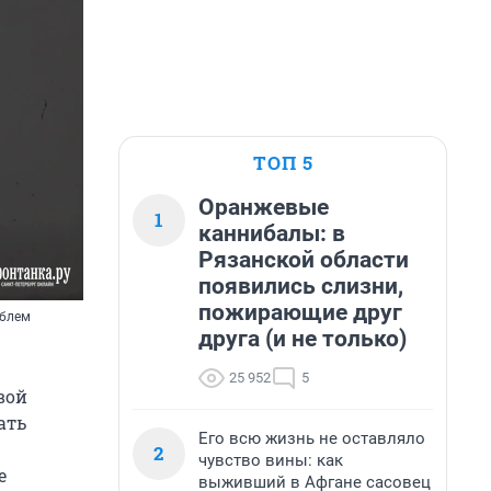
ТОП 5
Оранжевые
1
каннибалы: в
Рязанской области
появились слизни,
пожирающие друг
ублем
друга (и не только)
25 952
5
вой
ать
Его всю жизнь не оставляло
2
чувство вины: как
е
выживший в Афгане сасовец