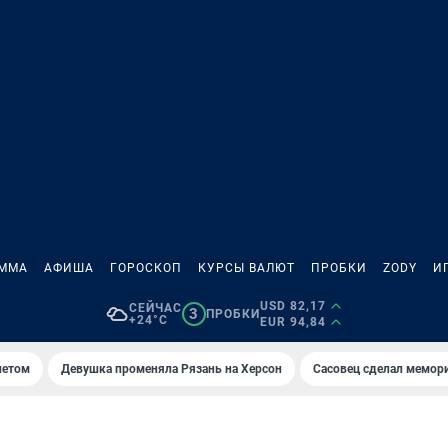
АММА
АФИША
ГОРОСКОП
КУРСЫ ВАЛЮТ
ПРОБКИ
ZODY
И
USD 82,17
СЕЙЧАС
3
ПРОБКИ
+24°C
EUR 94,84
летом
Девушка променяла Рязань на Херсон
Сасовец сделал мемор