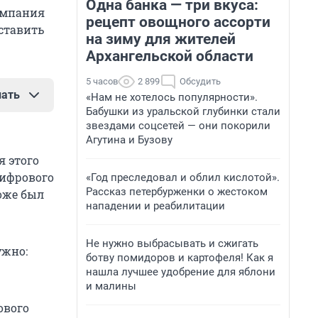
Одна банка — три вкуса:
омпания
рецепт овощного ассорти
ставить
на зиму для жителей
Архангельской области
5 часов
2 899
Обсудить
нать
«Нам не хотелось популярности».
Бабушки из уральской глубинки стали
звездами соцсетей — они покорили
Агутина и Бузову
я этого
цифрового
«Год преследовал и облил кислотой».
Рассказ петербурженки о жестоком
тоже был
нападении и реабилитации
Не нужно выбрасывать и сжигать
ужно:
ботву помидоров и картофеля! Как я
нашла лучшее удобрение для яблони
и малины
ового