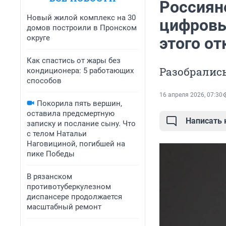
Россияне
Новый жилой комплекс на 30
цифровых
домов построили в Пронском
округе
этого от
Как спастись от жары без
Разобрались
кондиционера: 5 работающих
способов
16 апреля 2026, 07:30
Покорила пять вершин,
оставила предсмертную
Написать
записку и послание сыну. Что
с телом Натальи
Наговициной, погибшей на
пике Победы
В рязанском
противотуберкулезном
диспансере продолжается
масштабный ремонт