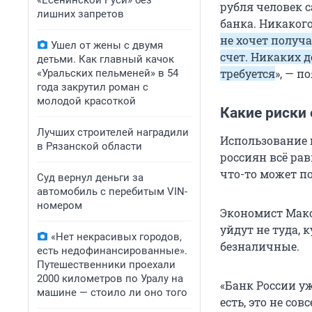
«Есенинской Руси» без
рубля человек 
Банк ВТБ
лишних запретов
банка. Никаког
«Цифра б
не хочет получ
Ушел от жены с двумя
счет. Никаких 
«Альфа-Б
детьми. Как главный качок
требуется
», — п
«Уральских пельменей» в 54
Сбербанк
года закрутил роман с
молодой красоткой
«Московс
Какие риски 
ТКБ БАН
Лучших строителей наградили
Использование ц
в Рязанской области
россиян всё ра
«Банк Ру
что-то может по
Суд вернул деньги за
«Банк ДО
автомобиль с перебитым VIN-
номером
«АК Барс»
Экономист Мак
уйдут не туда,
«ТБанк».
«Нет некрасивых городов,
безналичные.
есть недофинансированные».
«Яндекс 
Путешественники проехали
2000 километров по Уралу на
«Банк ПС
«Банк России уж
машине — стоило ли оно того
есть, это не со
«Райффай