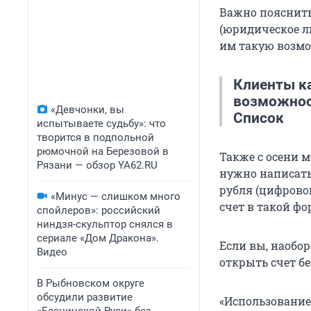
Важно пояснить
(юридическое л
им такую возмо
Клиенты к
возможнос
«Девчонки, вы
Список
испытываете судьбу»: что
творится в подпольной
рюмочной на Березовой в
Также с осени 
Рязани — обзор YA62.RU
«ЮниКред
нужно написать
рубля (цифровог
АБ «Росси
«Минус — слишком много
счет в такой ф
спойлеров»: российский
Банк ГПБ
ниндзя-скульптор снялся в
сериале «Дом Дракона».
ПАО «Бан
Если вы, наобор
Видео
открыть счет бе
«Почта Б
В Рыбновском округе
«Совкомб
обсудили развитие
«Использование