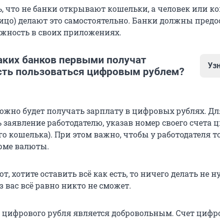
, что не банки открывают кошельки, а человек или к
ицо) делают это самостоятельно. Банки должны предо
жность в своих приложениях.
аких банков первыми получат
Уз
ть пользоваться цифровым рублем?
можно будет получать зарплату в цифровых рублях. Дл
ит Банк».
 заявление работодателю, указав номер своего счета 
о кошелька). При этом важно, чтобы у работодателя 
я».
орме валюты.
.
к „Санкт-Петербург“
».
от, хотите оставить всё как есть, то ничего делать не н
з вас всё равно никто не сможет.
анк».
анк».
 цифрового рубля является добровольным. Счет цифр