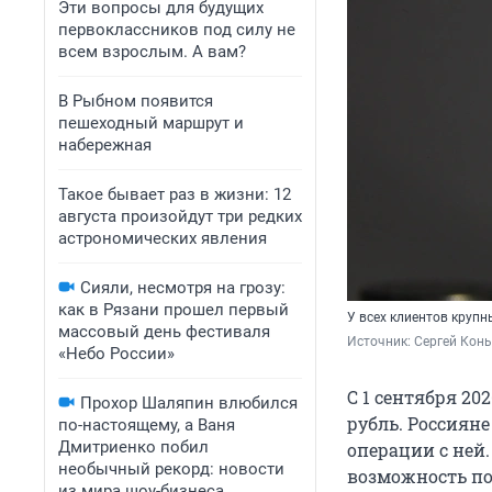
Эти вопросы для будущих
первоклассников под силу не
всем взрослым. А вам?
В Рыбном появится
пешеходный маршрут и
набережная
Такое бывает раз в жизни: 12
августа произойдут три редких
астрономических явления
Сияли, несмотря на грозу:
как в Рязани прошел первый
У всех клиентов круп
массовый день фестиваля
Источник: 
Сергей Кон
«Небо России»
С 1 сентября 20
Прохор Шаляпин влюбился
рубль. Россиян
по-настоящему, а Ваня
Дмитриенко побил
операции с ней
необычный рекорд: новости
возможность по
из мира шоу-бизнеса