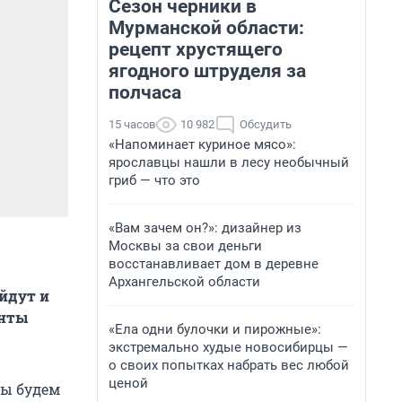
Сезон черники в
Мурманской области:
рецепт хрустящего
ягодного штруделя за
полчаса
15 часов
10 982
Обсудить
«Напоминает куриное мясо»:
ярославцы нашли в лесу необычный
гриб — что это
«Вам зачем он?»: дизайнер из
Москвы за свои деньги
восстанавливает дом в деревне
Архангельской области
ойдут и
анты
«Ела одни булочки и пирожные»:
экстремально худые новосибирцы —
о своих попытках набрать вес любой
ценой
Мы будем