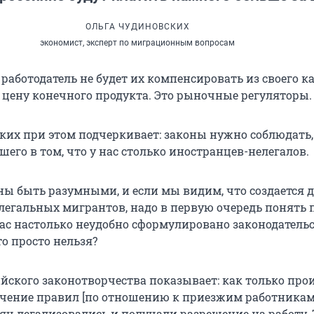
ОЛЬГА ЧУДИНОВСКИХ
экономист, эксперт по миграционным вопросам
работодатель не будет их компенсировать из своего к
в цену конечного продукта. Это рыночные регуляторы.
ких при этом подчеркивает: законы нужно соблюдать,
шего в том, что у нас столько иностранцев-нелегалов.
ы быть разумными, и если мы видим, что создается 
легальных мигрантов, надо в первую очередь понять 
нас настолько неудобно сформулировано законодательс
о просто нельзя?
ийского законотворчества показывает: как только про
чение правил [по отношению к приезжим работникам]
сяч легализовались и получали разрешение на работу.