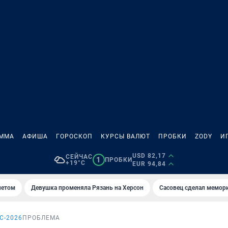
АММА
АФИША
ГОРОСКОП
КУРСЫ ВАЛЮТ
ПРОБКИ
ZODY
И
USD 82,17
СЕЙЧАС
1
ПРОБКИ
+19°C
EUR 94,84
летом
Девушка променяла Рязань на Херсон
Сасовец сделал мемор
С-2026
ПРОБЛЕМА