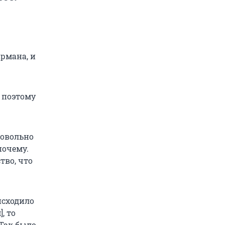
армана, и
 поэтому
довольно
почему.
тво, что
исходило
, то
 Так было