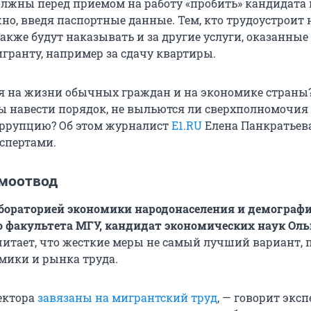
олжны перед приемом на работу «пробить» кандидата в
но, введя паспортные данные. Тем, кто трудоустроит 
акже будут наказывать и за другие услуги, оказанные
гранту, например за сдачу квартиры.
ся на жизни обычных граждан и на экономике страны
ы навести порядок, не выльются ли сверхполномочи
оррупцию? Об этом журналист
E1.RU
Eлена Панкратьев
кспертами.
моотвод
бораторией экономики народонаселения и демограф
 факультета МГУ, кандидат экономических наук Оль
читает, что жесткие меры не самый лучший вариант, 
омики и рынка труда.
сектора
завязаны на мигрантский труд
, — говорит эксп