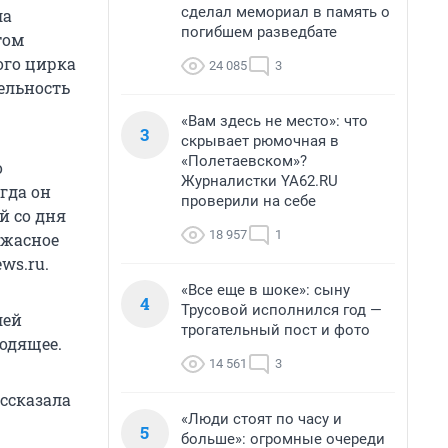
сделал мемориал в память о
ла
погибшем разведбате
том
ого цирка
24 085
3
ельность
«Вам здесь не место»: что
3
скрывает рюмочная в
«Полетаевском»?
о
Журналистки YA62.RU
гда он
проверили на себе
й со дня
18 957
1
ужасное
ws.ru.
«Все еще в шоке»: сыну
4
Трусовой исполнился год —
лей
трогательный пост и фото
одящее.
14 561
3
ассказала
«Люди стоят по часу и
5
больше»: огромные очереди