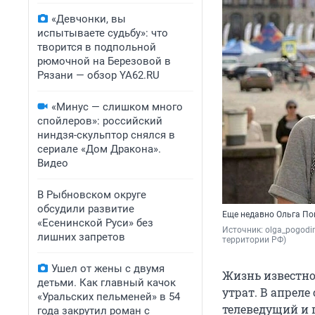
«Девчонки, вы
испытываете судьбу»: что
творится в подпольной
рюмочной на Березовой в
Рязани — обзор YA62.RU
«Минус — слишком много
спойлеров»: российский
ниндзя-скульптор снялся в
сериале «Дом Дракона».
Видео
В Рыбновском округе
обсудили развитие
Еще недавно Ольга Пог
«Есенинской Руси» без
Источник: 
olga_pogodina
лишних запретов
территории РФ)
Ушел от жены с двумя
Жизнь известно
детьми. Как главный качок
утрат. В апрел
«Уральских пельменей» в 54
телеведущий и 
года закрутил роман с