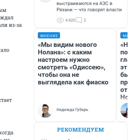
выстраиваются на АЗС в
ным
Рязани — что говорят власти
рждал
4 820
2
ли из-за
МНЕНИЕ
МНЕНИ
«Мы видим нового
«Нико
жало
Нолана»: с каким
побед
настроем нужно
главн
смотреть «Одиссею»,
этого
чтобы она не
бьет 
выглядела как фиаско
прока
отзыв
Нолан
стает
Надежда Губарь
РЕКОМЕНДУЕМ
когда
— не