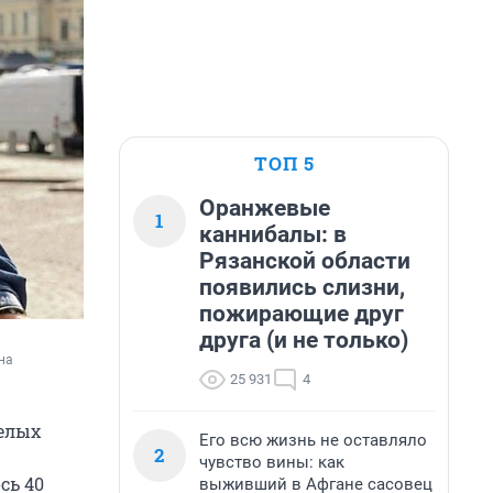
ТОП 5
Оранжевые
1
каннибалы: в
Рязанской области
появились слизни,
пожирающие друг
друга (и не только)
а 
25 931
4
елых
Его всю жизнь не оставляло
2
чувство вины: как
сь 40
выживший в Афгане сасовец