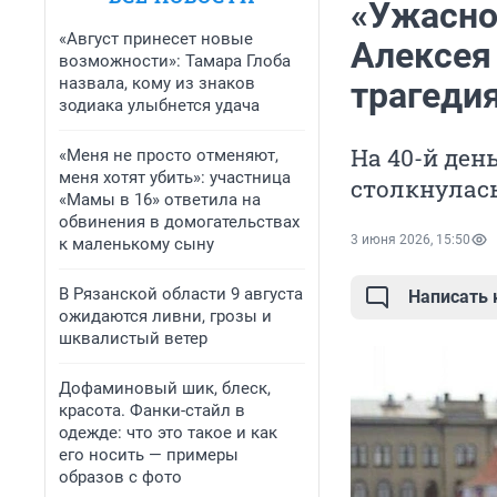
«Ужасно
«Август принесет новые
Алексея
возможности»: Тамара Глоба
назвала, кому из знаков
трагеди
зодиака улыбнется удача
На 40-й ден
«Меня не просто отменяют,
меня хотят убить»: участница
столкнулась
«Мамы в 16» ответила на
обвинения в домогательствах
3 июня 2026, 15:50
к маленькому сыну
В Рязанской области 9 августа
Написать
ожидаются ливни, грозы и
шквалистый ветер
Дофаминовый шик, блеск,
красота. Фанки-стайл в
одежде: что это такое и как
его носить — примеры
образов с фото