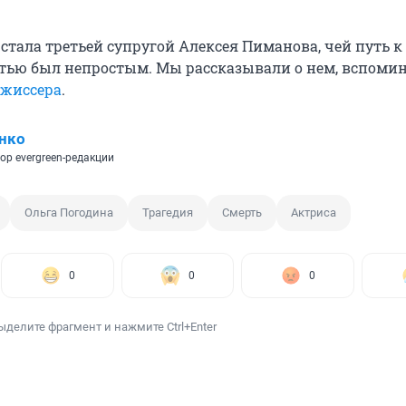
стала третьей супругой Алексея Пиманова, чей путь к
тью был непростым. Мы рассказывали о нем, вспоми
ежиссера
.
нко
ор evergreen-редакции
Ольга Погодина
Трагедия
Смерть
Актриса
0
0
0
ыделите фрагмент и нажмите Ctrl+Enter