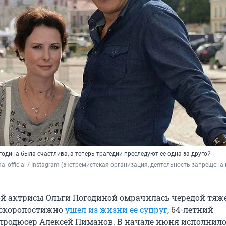
одина была счастлива, а теперь трагедии преследуют ее одна за другой
_official 
/ Instagram (экстремистская организация, деятельность запрещена н
й актрисы Ольги Погодиной омрачилась чередой тяж
е скоропостижно
ушел из жизни ее супруг
, 64-летний
продюсер Алексей Пиманов. В начале июня исполнило