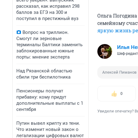
всего уверен»: выпускник
рассказал, как исправил 298
баллов за ЕГЭ на 300 и
Ольга Погодина 
поступил в престижный вуз
семейному счас
яркую жизнь р
Вопрос на триллион.
Смогут ли зерновые
терминалы Балтики заменить
Илья Не
заблокированные южные
Шеф-редакт
порты: мнение эксперта
Над Рязанской областью
Алексей Пиманов
сбили три беспилотника
Пенсионеры получат
0
прибавку: кому придут
дополнительные выплаты с 1
сентября
Увидели опечатку? В
Путин вывел крипту из тени.
Что изменит новый закон о
легализации цифровых валют