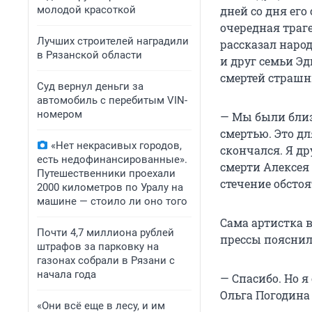
молодой красоткой
дней со дня его
очередная траге
Лучших строителей наградили
рассказал наро
в Рязанской области
и друг семьи Э
смертей страшн
Суд вернул деньги за
автомобиль с перебитым VIN-
номером
— Мы были близ
смертью. Это дл
«Нет некрасивых городов,
скончался. Я др
есть недофинансированные».
смерти Алексея 
Путешественники проехали
стечение обстоя
2000 километров по Уралу на
машине — стоило ли оно того
Сама артистка в
Почти 4,7 миллиона рублей
прессы пояснил
штрафов за парковку на
газонах собрали в Рязани с
начала года
— Спасибо. Но я
Ольга Погодина 
«Они всё еще в лесу, и им