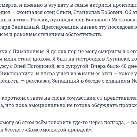
 смерти, и именно в эту дату в семье актрисы произош
дия — скончался отец Ольги, Станислав Бобович. Об э
дный артист России, руководитель Большого Московск
дгард Запашный. Дрессировщик назвал эту последоват
ым и роковым стечением обстоятельств.
ки с Пимановым. Я до сих пор не могу смириться с ег
я меня стало шоком. Я был на гастролях в Луганске, ко
ужу с Олей Погодиной, его супругой. Вчера было 40 дне
Викторовича, и вчера ушел из жизни ее отец — какое 
тельств, — рассказал Запашный в беседе с изданием Ne
 коротком ответе на слова сочувствия от представите
а, что пока эмоционально не готова обсуждать происх
 смогу об этом всём говорить где-то через полгода, — р
в беседе с «Комсомольской правдой».