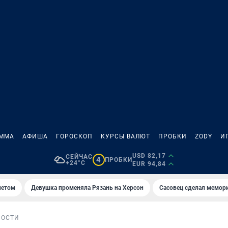
АММА
АФИША
ГОРОСКОП
КУРСЫ ВАЛЮТ
ПРОБКИ
ZODY
И
USD 82,17
СЕЙЧАС
4
ПРОБКИ
+24°C
EUR 94,84
летом
Девушка променяла Рязань на Херсон
Сасовец сделал мемор
НОСТИ