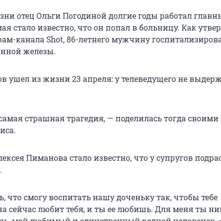
ни отец Ольги Погодиной долгие годы работал глав
ая стало известно, что он попал в больницу. Как утве
рам-канала Shot, 86-летнего мужчину госпитализирова
нной железы.
в ушел из жизни 23 апреля: у телеведущего не выдер
 самая страшная трагедия, — поделилась тогда своими
иса.
ексея Пиманова стало известно, что у супругов подра
.
, что смогу воспитать нашу доченьку так, чтобы тебе
а сейчас любит тебя, и ты ее любишь. Для меня ты ни
шь, мой любимый и единственный родной человечек, 