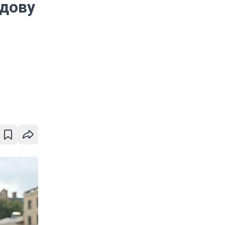
вдову