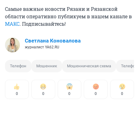
Самые важные новости Рязани и Рязанской
области оперативно публикуем в нашем канале в
МАКС
. Подписывайтесь!
Светлана Коновалова
журналист YA62.RU
Телефон
Мошенник
Мошенническая схема
Телефон
0
0
0
0
0