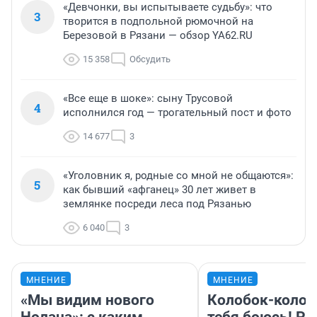
«Девчонки, вы испытываете судьбу»: что
3
творится в подпольной рюмочной на
Березовой в Рязани — обзор YA62.RU
15 358
Обсудить
«Все еще в шоке»: сыну Трусовой
4
исполнился год — трогательный пост и фото
14 677
3
«Уголовник я, родные со мной не общаются»:
5
как бывший «афганец» 30 лет живет в
землянке посреди леса под Рязанью
6 040
3
МНЕНИЕ
МНЕНИЕ
«Мы видим нового
Колобок-колобо