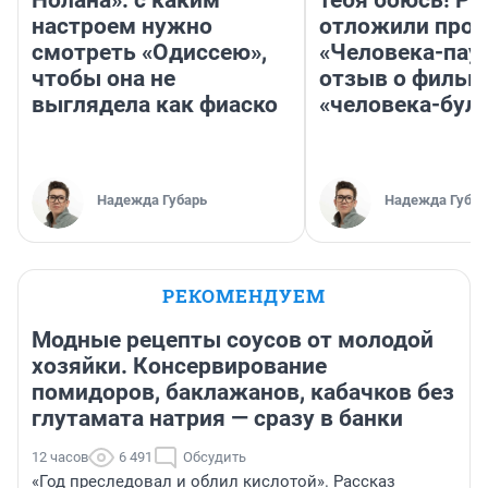
Нолана»: с каким
тебя боюсь! Ра
настроем нужно
отложили прок
смотреть «Одиссею»,
«Человека-пау
чтобы она не
отзыв о фильм
выглядела как фиаско
«человека-бул
Надежда Губарь
Надежда Губар
РЕКОМЕНДУЕМ
Модные рецепты соусов от молодой
хозяйки. Консервирование
помидоров, баклажанов, кабачков без
глутамата натрия — сразу в банки
12 часов
6 491
Обсудить
«Год преследовал и облил кислотой». Рассказ