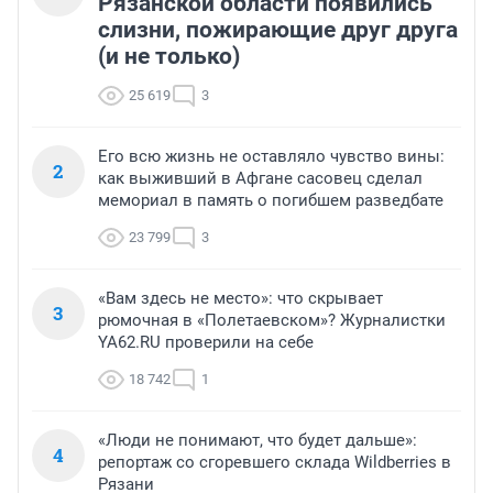
Рязанской области появились
слизни, пожирающие друг друга
(и не только)
25 619
3
Его всю жизнь не оставляло чувство вины:
2
как выживший в Афгане сасовец сделал
мемориал в память о погибшем разведбате
23 799
3
«Вам здесь не место»: что скрывает
3
рюмочная в «Полетаевском»? Журналистки
YA62.RU проверили на себе
18 742
1
«Люди не понимают, что будет дальше»:
4
репортаж со сгоревшего склада Wildberries в
Рязани